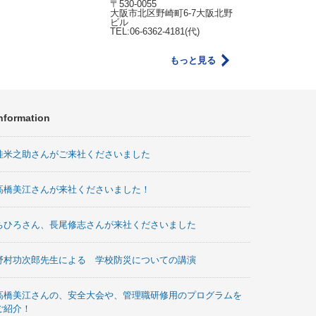
〒530-0055
大阪市北区野崎町6-7大阪北野
ビル
TEL:06-6362-4181(代)
もっと見る
nformation
桂米之助さんがご来社くださいました
高橋美江さんが来社くださいました！
ちひろさん、長尾修志さんが来社くださいました
野村功次郎先生による 学校防災についての講演
高橋美江さんの、安全大会や、管理職研修用のプログラムを
ご紹介！