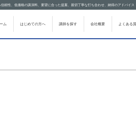
わたる信頼性、低価格の講演料、要望に合った提案、親切丁寧な打ち合わせ、納得のアドバイス
テンツに移動
ーム
はじめての方へ
講師を探す
会社概要
よくある