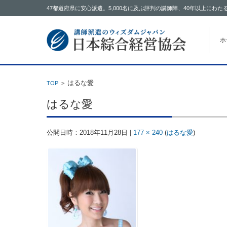
47都道府県に安心派遣。5,000名に及ぶ評判の講師陣、40年以上に
コン
ホ
はるな愛
TOP
>
はるな愛
公開日時：
2018年11月28日
|
177 × 240
(
はるな愛
)