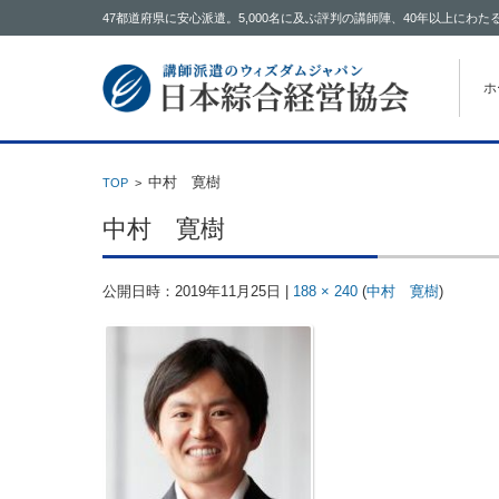
47都道府県に安心派遣。5,000名に及ぶ評判の講師陣、40年以上に
コン
ホ
中村 寛樹
TOP
>
中村 寛樹
公開日時：
2019年11月25日
|
188 × 240
(
中村 寛樹
)