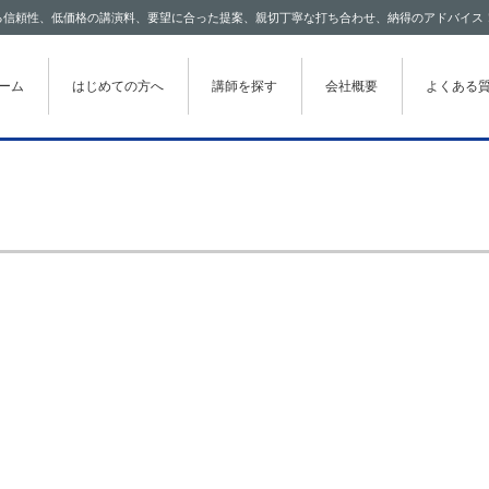
わたる信頼性、低価格の講演料、要望に合った提案、親切丁寧な打ち合わせ、納得のアドバイス
テンツに移動
ーム
はじめての方へ
講師を探す
会社概要
よくある