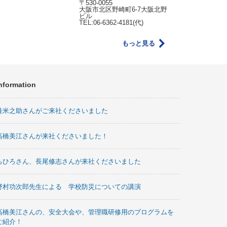
〒530-0055
大阪市北区野崎町6-7大阪北野
ビル
TEL:06-6362-4181(代)
もっと見る
nformation
桂米之助さんがご来社くださいました
高橋美江さんが来社くださいました！
ちひろさん、長尾修志さんが来社くださいました
野村功次郎先生による 学校防災についての講演
高橋美江さんの、安全大会や、管理職研修用のプログラムを
ご紹介！