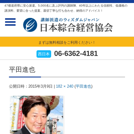
47都道府県に安心派遣。5,000名に及ぶ評判の講師陣、40年以上にわたる信頼性、低価格の
講演料、要望に合った提案、親切丁寧な打ち合わせ、納得のアドバイス！
まずは無料相談をご利用ください！
06-6362-4181
西日本
平田進也
公開日時：
2015年3月9日
|
182 × 240
(
平田進也
)