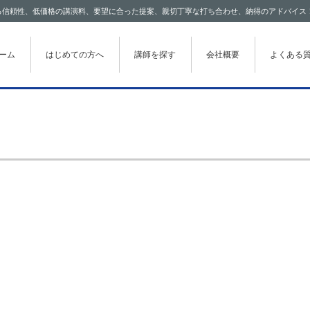
わたる信頼性、低価格の講演料、要望に合った提案、親切丁寧な打ち合わせ、納得のアドバイス
テンツに移動
ーム
はじめての方へ
講師を探す
会社概要
よくある