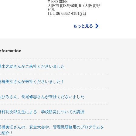
〒530-0055
大阪市北区野崎町6-7大阪北野
ビル
TEL:06-6362-4181(代)
もっと見る
nformation
桂米之助さんがご来社くださいました
高橋美江さんが来社くださいました！
ちひろさん、長尾修志さんが来社くださいました
野村功次郎先生による 学校防災についての講演
高橋美江さんの、安全大会や、管理職研修用のプログラムを
ご紹介！