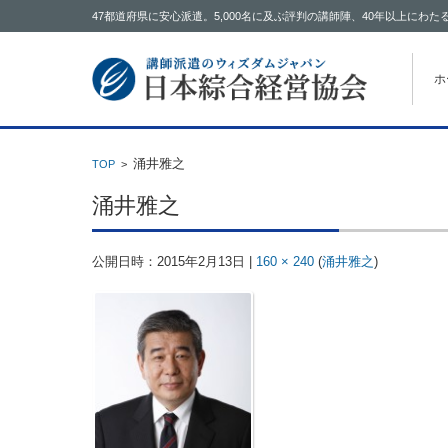
47都道府県に安心派遣。5,000名に及ぶ評判の講師陣、40年以上に
コン
ホ
涌井雅之
TOP
>
涌井雅之
公開日時：
2015年2月13日
|
160 × 240
(
涌井雅之
)