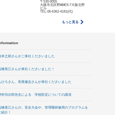
〒530-0055
大阪市北区野崎町6-7大阪北野
ビル
TEL:06-6362-4181(代)
もっと見る
nformation
桂米之助さんがご来社くださいました
高橋美江さんが来社くださいました！
ちひろさん、長尾修志さんが来社くださいました
野村功次郎先生による 学校防災についての講演
高橋美江さんの、安全大会や、管理職研修用のプログラムを
ご紹介！