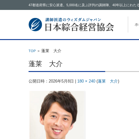
47都道府県に安心派遣。5,000名に及ぶ評判の講師陣、40年以上に
コン
ホ
蓬莱 大介
TOP
>
蓬莱 大介
公開日時：
2026年5月8日
|
180 × 240
(
蓬莱 大介
)