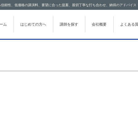
わたる信頼性、低価格の講演料、要望に合った提案、親切丁寧な打ち合わせ、納得のアドバイス
テンツに移動
ーム
はじめての方へ
講師を探す
会社概要
よくある