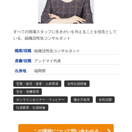
すべての現場スタッフに生きがいを与えることを信念として
いる、組織活性化コンサルタント
職業/現職
組織活性化コンサルタント
肩書/役職
アンドマイ代表
出身地
福岡県
営業・販売・接客・人材育成
女性社員研修
安全・危機管理
オンラインセミナー・ウェビナー
働き方改革
女性活躍
社員教育・社員研修
この講師について問い合わせる