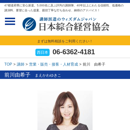
47都道府県に安心派遣。5,000名に及ぶ評判の講師陣、40年以上にわたる信頼性、低価格の
講演料、要望に合った提案、親切丁寧な打ち合わせ、納得のアドバイス！
まずは無料相談をご利用ください！
06-6362-4181
西日本
TOP
>
講師
>
営業・販売・接客・人材育成
>
前川 由希子
前川由希子
まえかわゆきこ