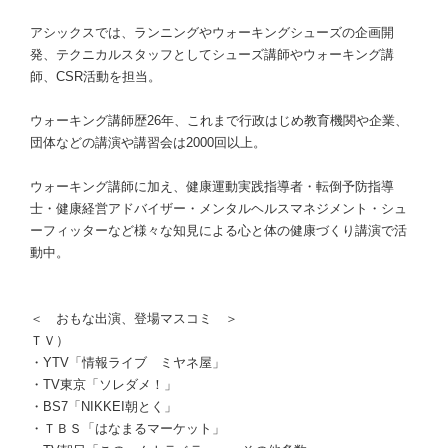
アシックスでは、ランニングやウォーキングシューズの企画開
発、テクニカルスタッフとしてシューズ講師やウォーキング講
師、CSR活動を担当。
ウォーキング講師歴26年、これまで行政はじめ教育機関や企業、
団体などの講演や講習会は2000回以上。
ウォーキング講師に加え、健康運動実践指導者・転倒予防指導
士・健康経営アドバイザー・メンタルヘルスマネジメント・シュ
ーフィッターなど様々な知見による心と体の健康づくり講演で活
動中。
＜ おもな出演、登場マスコミ ＞
ＴＶ）
・YTV「情報ライブ ミヤネ屋」
・TV東京「ソレダメ！」
・BS7「NIKKEI朝とく」
・ＴＢＳ「はなまるマーケット」