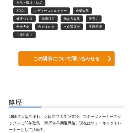
自然・環境・防災
SDGs
レディースカルチャー
企業改革
健康づくり
健康経営
働き方改革
子育て
安全大会
年金友の会
文化講演会
生涯学習
生産性向上
この講師について問い合わせる
略歴
1958年大阪生まれ、大阪市立大学卒業後、スポーツメーカーアシ
ックスに35年勤務、2015年早期退職後、現在はウォーキングトレ
ーナーとして活動中。