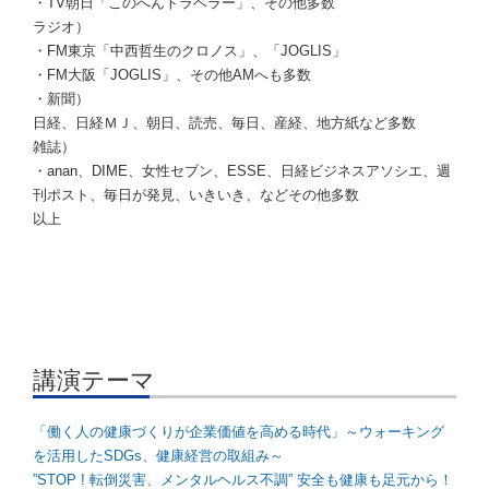
・TV朝日「このへんトラベラー」、その他多数
ラジオ）
・FM東京「中西哲生のクロノス」、「JOGLIS」
・FM大阪「JOGLIS」、その他AMへも多数
・新聞）
日経、日経ＭＪ、朝日、読売、毎日、産経、地方紙など多数
雑誌）
・anan、DIME、女性セブン、ESSE、日経ビジネスアソシエ、週
刊ポスト、毎日が発見、いきいき、などその他多数
以上
講演テーマ
「働く人の健康づくりが企業価値を高める時代」～ウォーキング
を活用したSDGs、健康経営の取組み～
”STOP ! 転倒災害、メンタルヘルス不調” 安全も健康も足元から！