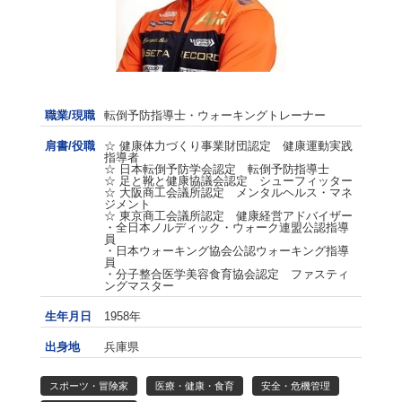
職業/現職
転倒予防指導士・ウォーキングトレーナー
肩書/役職
☆ 健康体力づくり事業財団認定 健康運動実践
指導者
☆ 日本転倒予防学会認定 転倒予防指導士
☆ 足と靴と健康協議会認定 シューフィッター
☆ 大阪商工会議所認定 メンタルヘルス・マネ
ジメント
☆ 東京商工会議所認定 健康経営アドバイザー
・全日本ノルディック・ウォーク連盟公認指導
員
・日本ウォーキング協会公認ウォーキング指導
員
・分子整合医学美容食育協会認定 ファスティ
ングマスター
生年月日
1958年
出身地
兵庫県
スポーツ・冒険家
医療・健康・食育
安全・危機管理