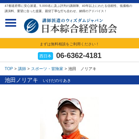
47都道府県に安心派遣。5,000名に及ぶ評判の講師陣、40年以上にわたる信頼性、低価格の
講演料、要望に合った提案、親切丁寧な打ち合わせ、納得のアドバイス！
まずは無料相談をご利用ください！
06-6362-4181
西日本
TOP
>
講師
>
スポーツ・冒険家
>
池田 ノリアキ
池田ノリアキ
いけだのりあき