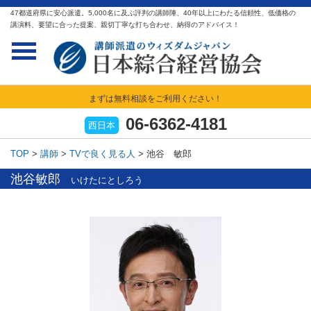
47都道府県に安心派遣。5,000名に及ぶ評判の講師陣、40年以上にわたる信頼性、低価格の
講演料、要望に合った提案、親切丁寧な打ち合わせ、納得のアドバイス！
まずは無料相談をご利用ください！
06-6362-4181
西日本
TOP
>
講師
>
TVで良く見る人
>
池谷 敏郎
池谷敏郎
いけたにとしろう