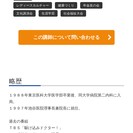
レディースカルチャー
健康づくり
年金友の会
文化講演会
生涯学習
社会福祉大会
この講師について問い合わせる
略歴
１９８８年東京医科大学医学部卒業後、同大学病院第二内科に入
局。
１９９７年池谷医院理事長兼院長に就任。
過去の番組
ＴＢＳ「駆け込みドクター！」