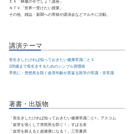
ＥＸ「林修の今でしょ！講座」
ＮＴＶ「世界一受けたい授業」
その他、雑誌・新聞への寄稿や講演会などマルチに活動。
講演テーマ
長生きしたければ知っておきたい健康常識〇とＸ
100歳まで長生きするためのシンプル習慣術
早死に・突然死を防ぐ血管年齢が若返る医学の常識・非常識
著書・出版物
「長生きしたければ知っておきたい健康常識〇と☓」アスコム
「血管を強くして突然死を防ぐ！」すばる舎
「血管を鍛えると超健康になる！」三笠書房