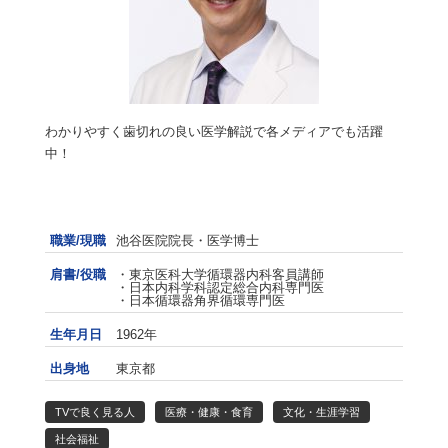
わかりやすく歯切れの良い医学解説で各メディアでも活躍
中！
職業/現職
池谷医院院長・医学博士
肩書/役職
・東京医科大学循環器内科客員講師
・日本内科学科認定総合内科専門医
・日本循環器角界循環専門医
生年月日
1962年
出身地
東京都
TVで良く見る人
医療・健康・食育
文化・生涯学習
社会福祉