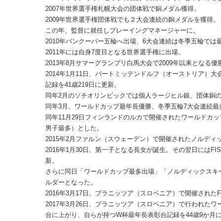
2007年世界選手権札幌大会の団体戦で銅メダル獲得。
2009年世界選手権団体戦でも２大会連続の銅メダルを獲得。
この年、監督に就任しプレーイングマネージャーに。
2010年バンクーバー五輪へ出場、6大会連続は冬季五輪では
2011年には自身7度目となる世界選手権に出場。
2013年8月サマーグランプリ白馬大会で2009年以来となる優
2014年1月11日、バートミッテンドルフ（オーストリア）
記録を41歳219日に更新。
同年2月のソチオリンピックでは個人ラージヒル銀、団体銅の
同年3月、ワールドカップ最年長優勝、冬季五輪7大会連続
同年11月29日フィンランドのルカで開催されたワールドカッ
男子最多）とした。
2015年2月ファルン（スウェーデン）で開催されたノルデ
2016年1月30日、第一子となる長女が誕生。その翌日にはF
新。
さらに同日「ワールドカップ最多出場」「ノルディックスキ
ルダーとなった。
2016年3月17日、プラニッツア（スロベニア）で開催された
2017年3月26日、プラニッツア（スロベニア）で行われたワー
台に上がり、自らが持つW杯最年長表彰台記録を44歳9か月