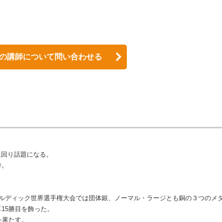
の講師について問い合わせる
上回り話題になる。
持。
ノルディック世界選手権大会では団体銀、ノーマル・ラージとも銅の３つのメ
算15勝目を飾った。
を果たす。