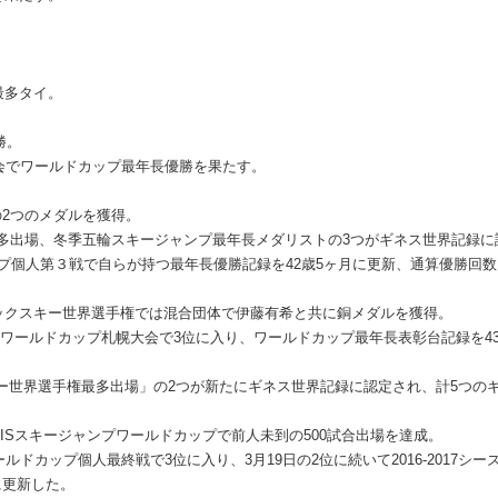
最多タイ。
勝。
大会でワールドカップ最年長優勝を果たす。
2つのメダルを獲得。
最多出場、冬季五輪スキージャンプ最年長メダリストの3つがギネス世界記録に
プ個人第３戦で自らが持つ最年長優勝記録を42歳5ヶ月に更新、通算優勝回数
ィックスキー世界選手権では混合団体で伊藤有希と共に銅メダルを獲得。
ISワールドカップ札幌大会で3位に入り、ワールドカップ最年長表彰台記録を43
ー世界選手権最多出場」の2つが新たにギネス世界記録に認定され、計5つの
FISスキージャンプワールドカップで前人未到の500試合出場を達成。
ルドカップ個人最終戦で3位に入り、3月19日の2位に続いて2016-2017シー
に更新した。