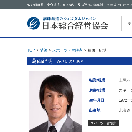
47都道府県に安心派遣。5,000名に及ぶ評判の講師陣、40年以上に
コン
ホ
TOP
>
講師
>
スポーツ・冒険家
>
葛西 紀明
葛西紀明
かさいのりあき
職業/現職
土屋ホ
肩書/役職
スキー
生年月日
1972年
出身地
北海道
スポーツ・冒険家