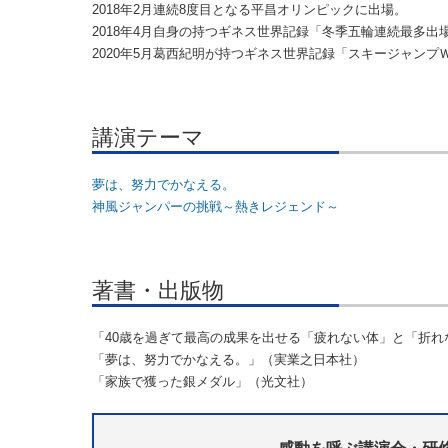
2018年2月連続8度目となる平昌オリンピックに出場。
2018年4月自身の持つギネス世界記録「冬季五輪連続最多
2020年5月葛西紀明が持つギネス世界記録「スキージャンプ
講演テーマ
夢は、努力でかなえる。
神風ジャンパーの挑戦～熱きレジェンド～
著書・出版物
「40歳を過ぎて最高の成果を出せる「疲れない体」と「折
「夢は、努力でかなえる。」（実業之日本社）
「家族で獲った銀メダル」（光文社）