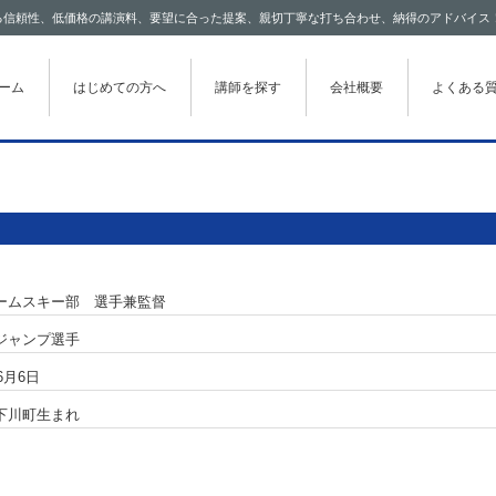
わたる信頼性、低価格の講演料、要望に合った提案、親切丁寧な打ち合わせ、納得のアドバイス
テンツに移動
ーム
はじめての方へ
講師を探す
会社概要
よくある
ームスキー部 選手兼監督
ジャンプ選手
6月6日
下川町生まれ