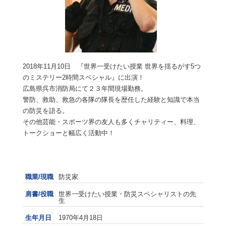
2018年11月10日 『世界一受けたい授業 世界を揺るがす5つ
のミステリー2時間スペシャル』に出演！
広島県呉市消防局にて２３年間現場勤務。
警防、救助、救急の各隊の隊長を歴任した経験と知識で本当
の防災を語る。
その他芸能・スポーツ界の友人も多くチャリティー、料理、
トークショーと幅広く活動中！
職業/現職
防災家
肩書/役職
世界一受けたい授業・防災スペシャリストの先
生
生年月日
1970年4月18日