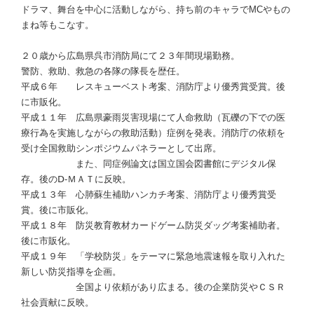
ドラマ、舞台を中心に活動しながら、持ち前のキャラでMCやもの
まね等もこなす。
２０歳から広島県呉市消防局にて２３年間現場勤務。
警防、救助、救急の各隊の隊長を歴任。
平成６年 レスキューベスト考案、消防庁より優秀賞受賞。後
に市販化。
平成１１年 広島県豪雨災害現場にて人命救助（瓦礫の下での医
療行為を実施しながらの救助活動）症例を発表。消防庁の依頼を
受け全国救助シンポジウムパネラーとして出席。
また、同症例論文は国立国会図書館にデジタル保
存。後のⅮ-ＭＡＴに反映。
平成１３年 心肺蘇生補助ハンカチ考案、消防庁より優秀賞受
賞。後に市販化。
平成１８年 防災教育教材カードゲーム防災ダッグ考案補助者。
後に市販化。
平成１９年 「学校防災」をテーマに緊急地震速報を取り入れた
新しい防災指導を企画。
全国より依頼があり広まる。後の企業防災やＣＳＲ
社会貢献に反映。