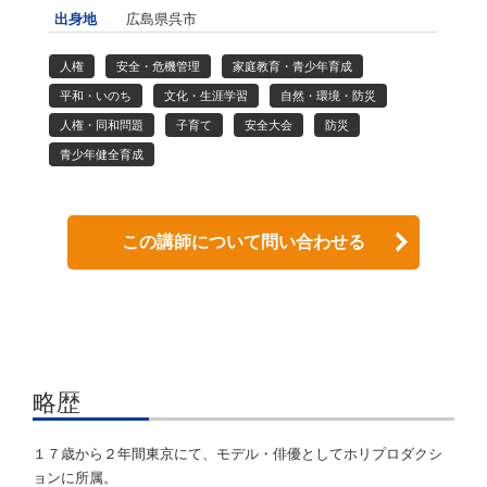
出身地
広島県呉市
人権
安全・危機管理
家庭教育・青少年育成
平和・いのち
文化・生涯学習
自然・環境・防災
人権・同和問題
子育て
安全大会
防災
青少年健全育成
この講師について問い合わせる
略歴
１７歳から２年間東京にて、モデル・俳優としてホリプロダクシ
ョンに所属。