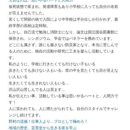
大切なのは、思いやるハートと人間力
仮死状態で産まれ、発達障害もあり小学校に入っても自分の名前
が言えませんでした。
若くして関節の病で入院により中学校は半分位しか行かれず、最
終学歴の高校は定時制。
しかし、自己流で勉強し消防士になり、論文は国立国会図書館に
保存され、シンポジウム、学会ではパネラーを務めています。
どこにも属さず、誰にも服さない防災家となり、本当に苦しんで
る人のために、独自の活動や研究に工夫を凝らし活動していま
す。
私のように、学校に行きたくても行けない子もいる
歩きたくても歩けない人もいる。世の中を見たくても目が見えな
い人もいる
生きたくても生きれない人もいる…
沢山沢山苦しんでる人は居ます…
私が伝えたい事、活動している事は思いやるハートと、人間力で
す！
人に笑われても、人に煙たがられても、自分のスタイルでチャレ
ンジし続けてます。
野村の流儀！仕事人より…プロとして極めろ！
地域の歴史、災害史から生きる術を学ぶ