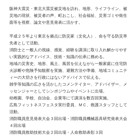
阪神大震災・東北大震災被災地を訪れ、地形、ライフライン、被
災地の現状、被災者の声、町おこし、社会福祉、災害ゴミや衛生
面等を視察、論文や意見発表に活かす。
平成２５年より東京を拠点に防災家（文化人）、命を守る防災率
先者として活動。
消防士と一般人の視線、感覚、経験を講演に取り入れ解かりやす
い実践的なアドバイス、技術・知識の伝承に務める。
地域の災害史、地形、風土、風習を伝えながら一般家庭に住宅防
火診断や危険予知観察を実施、避難方法や準備、地域コミュニテ
ィーの大切さを行政にはないアドバイスで伝える。
雑学等知識の広さを活かしたコメンテイター、アドバイザー、メ
ッセンジャーとしてシンポジウムやイベントに出場。
幼稚園、学校、自治会、企業等にて講演を数百回実施。
広島フィットネスフェスタ実行委員、ＭＣ、救護スタッフとして
活動。
消防職員意見発表大会３回出場・消防職員機械器具研究発表大会
４回出場
消防職員救助技術大会２回出場・人命救助表彰３回