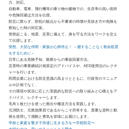
力、対応。
自動車、電車、飛行機等の乗り物や建物での、生存率の高い箇所
や危険回避ほ方法を伝授。
防災に限らず、防犯の観点から不審者の特徴や見抜き方や危険を
察知した時の対応策。
突然起こる、地震、災害に備えて、身を守る方法をワークを交え
て伝授します。
突然、大切な仲間・家族が心肺停止！ ～臆することなく救命処置
をするために～
日常にある危険予知、観察からの事故回避方法。
災害時の事業継続計画策定のアドバイスや、AED使用法のレクチ
ャーを行います。
民間企業における防災意識の高まりとともに、行政等のマニュア
ルや計画でなく、
その環境や状況に応じた実践的な防災への取り組みと心構えをア
ドバイス、レクチャーします。
毛布１枚だけを使った救出や搬送方法を実践します。
元消防士、元救急隊員であるからこそ所有する、貴重な資料と動
画を使用して感動と勇気を皆様にお届けします。
学校と家庭を繋ぎ子供達に生きる力を〜学校防災〜