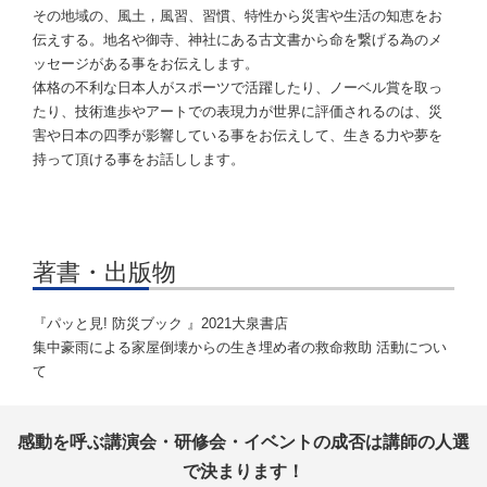
その地域の、風土，風習、習慣、特性から災害や生活の知恵をお
伝えする。地名や御寺、神社にある古文書から命を繋げる為のメ
ッセージがある事をお伝えします。
体格の不利な日本人がスポーツで活躍したり、ノーベル賞を取っ
たり、技術進歩やアートでの表現力が世界に評価されるのは、災
害や日本の四季が影響している事をお伝えして、生きる力や夢を
持って頂ける事をお話しします。
著書・出版物
『パッと見! 防災ブック 』2021大泉書店
集中豪雨による家屋倒壊からの生き埋め者の救命救助 活動につい
て
感動を呼ぶ講演会・研修会・イベントの成否は講師の人選
で決まります！