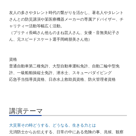
友人の多さやタレント時代の繋がりを活かし、著名人やタレント
さんとの防災講演や某医療機器メーカーの専属アドバイザー、チ
ャリティー活動等幅広く活動。
（プリティ長嶋さん他ものまね芸人さん、女優・音無美紀子さ
ん、元スピードスケート選手岡崎朋美さん他）
資格
普通自動車第二種免許、大型自動車運転免許、自動二輪中型免
許、一級船舶操縦士免許、潜水士、スキューバダイビング
応急手当指導員資格、日赤水上救助員資格、防火管理者資格
講演テーマ
大災害その時どうする、どうなる、生きる力とは
元消防士からお伝えする、日常の中にある危険の事、兆候、観察