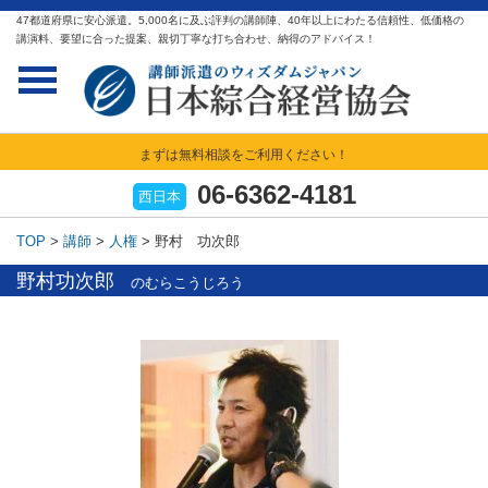
47都道府県に安心派遣。5,000名に及ぶ評判の講師陣、40年以上にわたる信頼性、低価格の
講演料、要望に合った提案、親切丁寧な打ち合わせ、納得のアドバイス！
まずは無料相談をご利用ください！
06-6362-4181
西日本
TOP
>
講師
>
人権
>
野村 功次郎
野村功次郎
のむらこうじろう