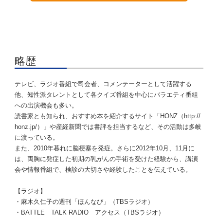
略歴
テレビ、ラジオ番組で司会者、コメンテーターとして活躍する
他、知性派タレントとして各クイズ番組を中心にバラエティ番組
への出演機会も多い。
読書家とも知られ、おすすめ本を紹介するサイト「HONZ（http://
honz.jp/）」や産経新聞では書評を担当するなど、その活動は多岐
に渡っている。
また、2010年暮れに脳梗塞を発症。さらに2012年10月、11月に
は、両胸に発症した初期の乳がんの手術を受けた経験から、講演
会や情報番組で、検診の大切さや経験したことを伝えている。
【ラジオ】
・麻木久仁子の週刊「ほんなび」（TBSラジオ）
・BATTLE TALK RADIO アクセス（TBSラジオ）