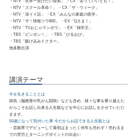
・NTV「世界一受けたい授業」 ・CX「笑っていいとも！」
・NTV「スクール革命！」 ・CX「ザ・ウィーク」
・NTV「深イイ話」 ・EX「みんなの家庭の医学」
・NTV「ザ！情報ツウ800」 ・EX「Qさま！」
・NTV「TVおじゃマンボウ」 ・EX「雑学王」
・TBS「ピンポン！」 ・TBS「ひるおび」
・TBS「駆け込みドクター」
他多数出演
講演テーマ
今を生きることとは
病気（脳梗塞や乳がん闘病）なども含め、様々な事を乗り越えた
からこそお話し出来る人生観などを中心にお話しをさせていただ
きます。
50歳になって気付いた事 今だからお話できる人生観とは
・芸能界でデビューして最初はまったく何年も売れず！売れるま
での苦労とターニングポイントの出会い