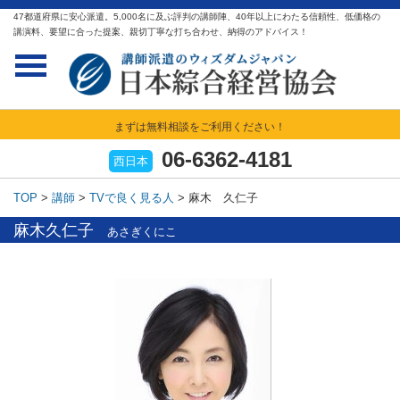
47都道府県に安心派遣。5,000名に及ぶ評判の講師陣、40年以上にわたる信頼性、低価格の
講演料、要望に合った提案、親切丁寧な打ち合わせ、納得のアドバイス！
まずは無料相談をご利用ください！
06-6362-4181
西日本
TOP
>
講師
>
TVで良く見る人
>
麻木 久仁子
麻木久仁子
あさぎくにこ