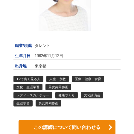
職業/現職
タレント
生年月日
1962年11月12日
出身地
東京都
TVで良く見る人
人生・宗教
医療・健康・食育
文化・生涯学習
男女共同参画
レディースカルチャー
健康づくり
文化講演会
生涯学習
男女共同参画
この講師について問い合わせる