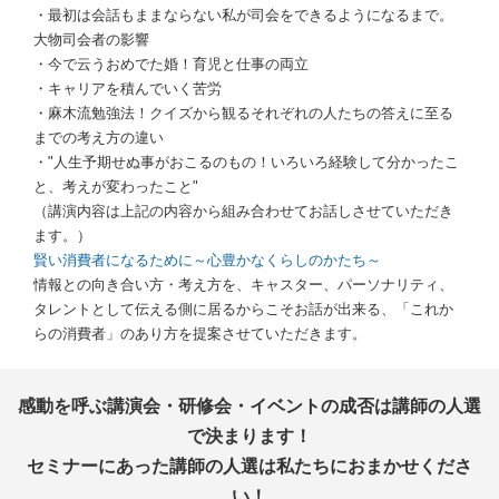
・最初は会話もままならない私が司会をできるようになるまで。
大物司会者の影響
・今で云うおめでた婚！育児と仕事の両立
・キャリアを積んでいく苦労
・麻木流勉強法！クイズから観るそれぞれの人たちの答えに至る
までの考え方の違い
・"人生予期せぬ事がおこるのもの！いろいろ経験して分かったこ
と、考えが変わったこと"
（講演内容は上記の内容から組み合わせてお話しさせていただき
ます。）
賢い消費者になるために～心豊かなくらしのかたち～
情報との向き合い方・考え方を、キャスター、パーソナリティ、
タレントとして伝える側に居るからこそお話が出来る、「これか
らの消費者」のあり方を提案させていただきます。
感動を呼ぶ講演会・研修会・イベントの成否は講師の人選
で決まります！
セミナーにあった講師の人選は私たちにおまかせくださ
い！