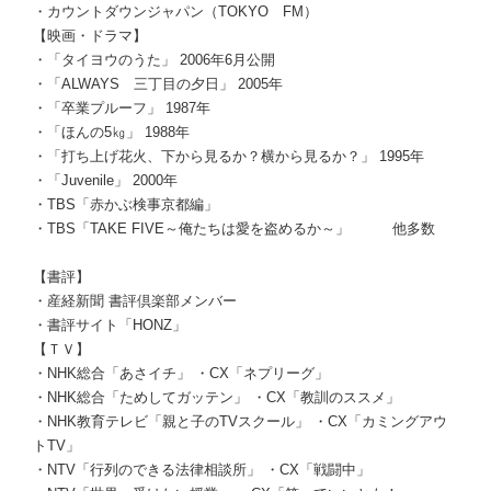
・カウントダウンジャパン（TOKYO FM）
【映画・ドラマ】
・「タイヨウのうた」 2006年6月公開
・「ALWAYS 三丁目の夕日」 2005年
・「卒業プルーフ」 1987年
・「ほんの5㎏」 1988年
・「打ち上げ花火、下から見るか？横から見るか？」 1995年
・「Juvenile」 2000年
・TBS「赤かぶ検事京都編」
・TBS「TAKE FIVE～俺たちは愛を盗めるか～」 他多数
【書評】
・産経新聞 書評倶楽部メンバー
・書評サイト「HONZ」
【ＴＶ】
・NHK総合「あさイチ」 ・CX「ネプリーグ」
・NHK総合「ためしてガッテン」 ・CX「教訓のススメ」
・NHK教育テレビ「親と子のTVスクール」 ・CX「カミングアウ
トTV」
・NTV「行列のできる法律相談所」 ・CX「戦闘中」