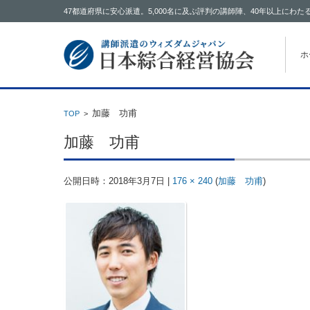
47都道府県に安心派遣。5,000名に及ぶ評判の講師陣、40年以上に
コン
ホ
加藤 功甫
TOP
>
加藤 功甫
公開日時：
2018年3月7日
|
176 × 240
(
加藤 功甫
)