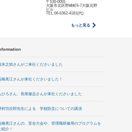
〒530-0055
大阪市北区野崎町6-7大阪北野
ビル
TEL:06-6362-4181(代)
もっと見る
nformation
桂米之助さんがご来社くださいました
高橋美江さんが来社くださいました！
ちひろさん、長尾修志さんが来社くださいました
野村功次郎先生による 学校防災についての講演
高橋美江さんの、安全大会や、管理職研修用のプログラムを
ご紹介！