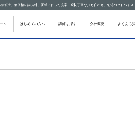
わたる信頼性、低価格の講演料、要望に合った提案、親切丁寧な打ち合わせ、納得のアドバイス
テンツに移動
ーム
はじめての方へ
講師を探す
会社概要
よくある