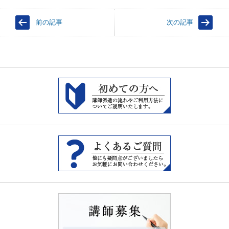
ク
e
ク
し
b
し
て
o
て
前の記事
次の記事
T
o
G
w
k
o
i
で
o
t
共
g
t
有
l
e
す
e
r
る
+
で
に
で
共
は
共
有
ク
有
(
リ
(
新
ッ
新
し
ク
し
い
し
い
ウ
て
ウ
ィ
く
ィ
ン
だ
ン
ド
さ
ド
ウ
い
ウ
で
(
で
開
新
開
き
し
き
ま
い
ま
す
ウ
す
)
ィ
)
ン
ド
ウ
で
開
き