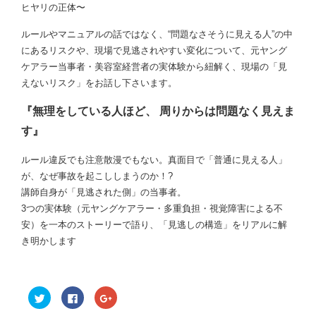
ヒヤリの正体〜
ルールやマニュアルの話ではなく、“問題なさそうに見える人”の中
にあるリスクや、現場で見逃されやすい変化について、元ヤング
ケアラー当事者・美容室経営者の実体験から紐解く、現場の「見
えないリスク」をお話し下さいます。
『無理をしている人ほど、 周りからは問題なく見えま
す』
ルール違反でも注意散漫でもない。真面目で「普通に見える人」
が、なぜ事故を起こししまうのか！?
講師自身が「見逃された側」の当事者。
3つの実体験（元ヤングケアラー・多重負担・視覚障害による不
安）を一本のストーリーで語り、「見逃しの構造」をリアルに解
き明かします
ク
F
ク
リ
a
リ
ッ
c
ッ