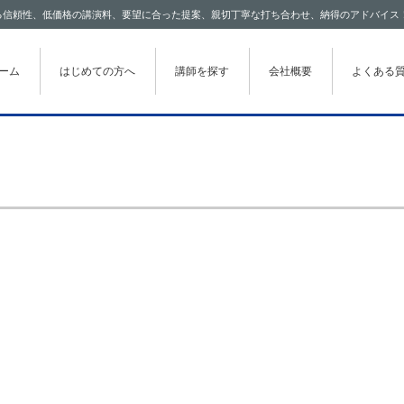
わたる信頼性、低価格の講演料、要望に合った提案、親切丁寧な打ち合わせ、納得のアドバイス
テンツに移動
ーム
はじめての方へ
講師を探す
会社概要
よくある