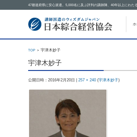
47都道府県に安心派遣。5,000名に及ぶ評判の講師陣、40年以上に
コン
ホ
宇津木妙子
TOP
>
宇津木妙子
公開日時：
2016年2月20日
|
257 × 240
(
宇津木妙子
)