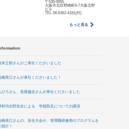
〒530-0055
大阪市北区野崎町6-7大阪北野
ビル
TEL:06-6362-4181(代)
もっと見る
nformation
桂米之助さんがご来社くださいました
高橋美江さんが来社くださいました！
ちひろさん、長尾修志さんが来社くださいました
野村功次郎先生による 学校防災についての講演
高橋美江さんの、安全大会や、管理職研修用のプログラムを
ご紹介！