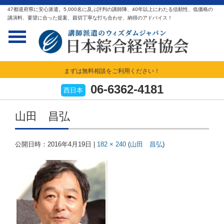
47都道府県に安心派遣。5,000名に及ぶ評判の講師陣、40年以上にわたる信頼性、低価格の
講演料、要望に合った提案、親切丁寧な打ち合わせ、納得のアドバイス！
まずは無料相談をご利用ください！
06-6362-4181
西日本
山田 昌弘
公開日時：
2016年4月19日
|
182 × 240
(
山田 昌弘
)