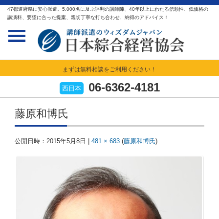
47都道府県に安心派遣。5,000名に及ぶ評判の講師陣、40年以上にわたる信頼性、低価格の
講演料、要望に合った提案、親切丁寧な打ち合わせ、納得のアドバイス！
まずは無料相談をご利用ください！
06-6362-4181
西日本
藤原和博氏
公開日時：
2015年5月8日
|
481 × 683
(
藤原和博氏
)