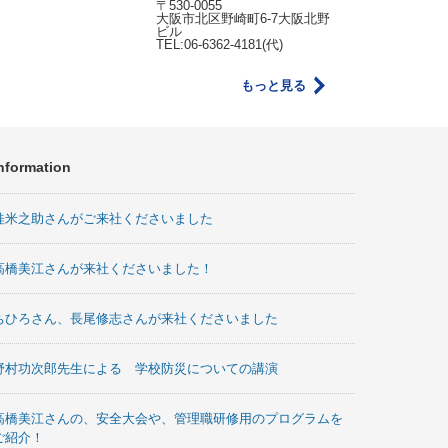
〒530-0055
大阪市北区野崎町6-7大阪北野
ビル
TEL:06-6362-4181(代)
もっと見る
nformation
桂米之助さんがご来社くださいました
高橋美江さんが来社くださいました！
ちひろさん、長尾修志さんが来社くださいました
野村功次郎先生による 学校防災についての講演
高橋美江さんの、安全大会や、管理職研修用のプログラムを
ご紹介！