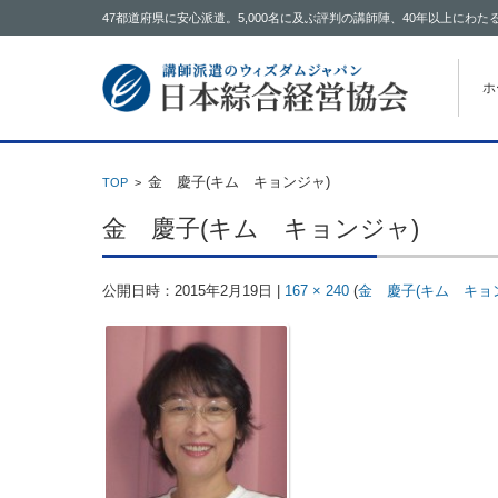
47都道府県に安心派遣。5,000名に及ぶ評判の講師陣、40年以上に
コン
ホ
金 慶子(キム キョンジャ)
TOP
>
金 慶子(キム キョンジャ)
公開日時：
2015年2月19日
|
167 × 240
(
金 慶子(キム キョ