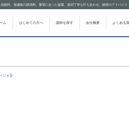
わたる信頼性、低価格の講演料、要望に合った提案、親切丁寧な打ち合わせ、納得のアドバイス
テンツに移動
ーム
はじめての方へ
講師を探す
会社概要
よくある
ンジャ)
)