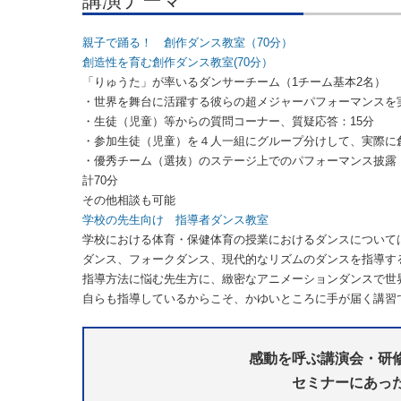
講演テーマ
親子で踊る！ 創作ダンス教室（70分）
創造性を育む創作ダンス教室(70分）
「りゅうた」が率いるダンサーチーム（1チーム基本2名）
・世界を舞台に活躍する彼らの超メジャーパフォーマンスを実
・生徒（児童）等からの質問コーナー、質疑応答：15分
・参加生徒（児童）を４人一組にグループ分けして、実際に
・優秀チーム（選抜）のステージ上でのパフォーマンス披露：
計70分
その他相談も可能
学校の先生向け 指導者ダンス教室
学校における体育・保健体育の授業におけるダンスについて
ダンス、フォークダンス、現代的なリズムのダンスを指導す
指導方法に悩む先生方に、緻密なアニメーションダンスで世
自らも指導しているからこそ、かゆいところに手が届く講習
感動を呼ぶ講演会・研
セミナーにあっ