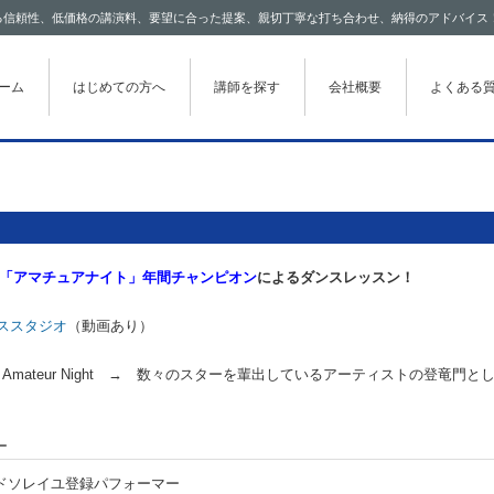
わたる信頼性、低価格の講演料、要望に合った提案、親切丁寧な打ち合わせ、納得のアドバイス
テンツに移動
ーム
はじめての方へ
講師を探す
会社概要
よくある
ター「アマチュアナイト」年間チャンピオン
によるダンスレッスン！
ンススタジオ
（動画あり）
ATER Amateur Night → 数々のスターを輩出しているアーティストの登竜門と
ー
ドソレイユ登録パフォーマー