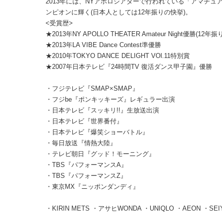
2013年には、NYアポロシアターで行われている「アマチュ
ンピオンに輝く(日本人としては12年振りの快挙)。
<受賞歴>
★2013年NY APOLLO THEATER Amateur Night優勝(1
★2013年LA VIBE Dance Contest準優勝
★2010年TOKYO DANCE DELIGHT VOl.11特別賞
★2007年日本テレビ『24時間TV 復活ダンス甲子園』優勝
・フジテレビ『SMAP×SMAP』
・フジbe『ポンキッキーズ』レギュラー出演
・日本テレビ『スッキリ!!』生放送出演
・日本テレビ『世界番付』
・日本テレビ『爆笑ショーバトル』
・毎日放送『情熱大陸』
・テレビ朝日『グッド！モーニング』
・TBS『パフォーマンスA』
・TBS『パフォーマンスZ』
・東京MX『ニッポンダンディ』
・KIRIN METS ・アサヒWONDA ・UNIQLO ・AEON ・SEIY