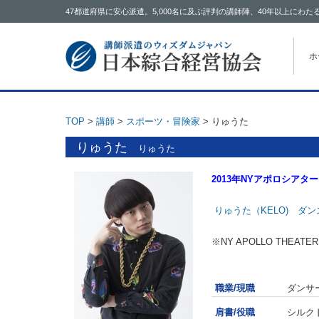
47都道府県に安心派遣。5,000名に及ぶ評判の講師陣、40年以上に
コン
ホ
TOP
>
講師
>
スポーツ・冒険家
>
りゅうた
りゅうた
りゅうた
2013年NYアポロシア
りゅうた（KELO) ダ
※NY APOLLO THE
職業/現職
ダンサ
肩書/役職
シルク