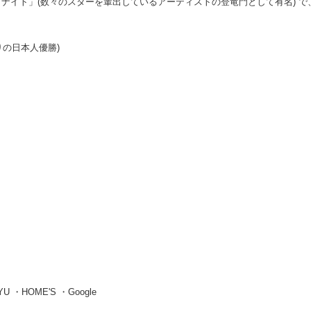
アナイト」(数々のスターを輩出しているアーティストの登竜門として有名) 
2年振りの日本人優勝)
U ・HOME'S ・Google