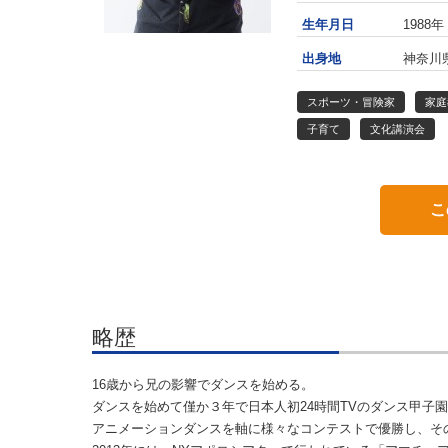
生年月日
1988年
出身地
神奈川
スポーツ・冒険家
家庭
子育て
文化講演会
こ
略歴
16歳から兄の影響でダンスを始める。
ダンスを始めて僅か３年で日本人初24時間TVのダンス甲子
アニメーションダンスを軸に様々なコンテストで優勝し、そ