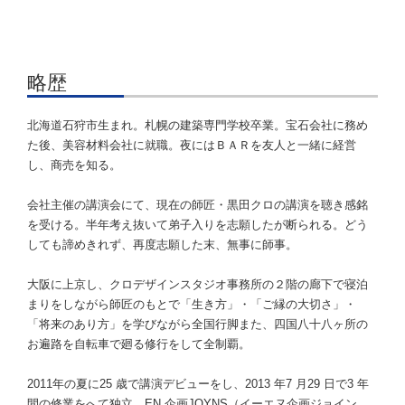
略歴
北海道石狩市生まれ。札幌の建築専門学校卒業。宝石会社に務め
た後、美容材料会社に就職。夜にはＢＡＲを友人と一緒に経営
し、商売を知る。
会社主催の講演会にて、現在の師匠・黒田クロの講演を聴き感銘
を受ける。半年考え抜いて弟子入りを志願したが断られる。どう
しても諦めきれず、再度志願した末、無事に師事。
大阪に上京し、クロデザインスタジオ事務所の２階の廊下で寝泊
まりをしながら師匠のもとで「生き方」・「ご縁の大切さ」・
「将来のあり方」を学びながら全国行脚また、四国八十八ヶ所の
お遍路を自転車で廻る修行をして全制覇。
2011年の夏に25 歳で講演デビューをし、2013 年7 月29 日で3 年
間の修業をへて独立。EN 企画JOYNS（イーエヌ企画ジョイン