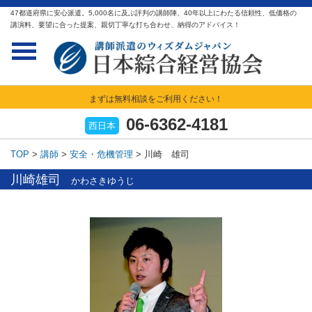
47都道府県に安心派遣。5,000名に及ぶ評判の講師陣、40年以上にわたる信頼性、低価格の
講演料、要望に合った提案、親切丁寧な打ち合わせ、納得のアドバイス！
まずは無料相談をご利用ください！
06-6362-4181
西日本
TOP
>
講師
>
安全・危機管理
>
川崎 雄司
川崎雄司
かわさきゆうじ