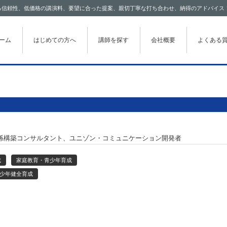
わたる信頼性、低価格の講演料、要望に合った提案、親切丁寧な打ち合わせ、納得のアドバイス
テンツに移動
ーム
はじめての方へ
講師を探す
会社概要
よくある
係構築コンサルタント、ユニゾン・コミュニケーション開発者
成
家庭教育・青少年育成
少年健全育成