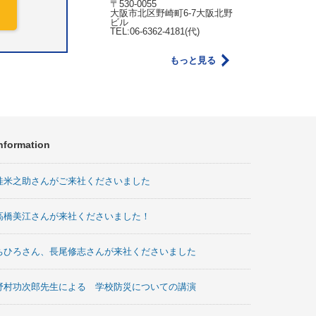
〒530-0055
大阪市北区野崎町6-7大阪北野
ビル
TEL:06-6362-4181(代)
もっと見る
nformation
桂米之助さんがご来社くださいました
高橋美江さんが来社くださいました！
ちひろさん、長尾修志さんが来社くださいました
野村功次郎先生による 学校防災についての講演