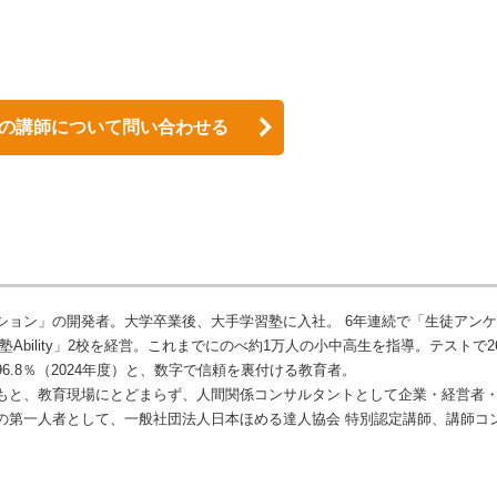
の講師について問い合わせる
ョン」の開発者。大学卒業後、大手学習塾に入社。 6年連続で「生徒アンケ
bility」2校を経営。これまでにのべ約1万人の小中高生を指導。テストで2
.8％（2024年度）と、数字で信頼を裏付ける教育者。
もと、教育現場にとどまらず、人間関係コンサルタントとして企業・経営者
第一人者として、一般社団法人日本ほめる達人協会 特別認定講師、講師コンテ