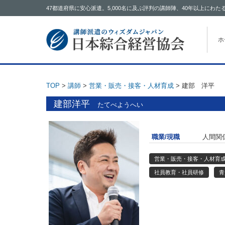
47都道府県に安心派遣。5,000名に及ぶ評判の講師陣、40年以上に
コン
ホ
TOP
>
講師
>
営業・販売・接客・人材育成
>
建部 洋平
建部洋平
たてべようへい
職業/現職
人間関
営業・販売・接客・人材育
社員教育・社員研修
青