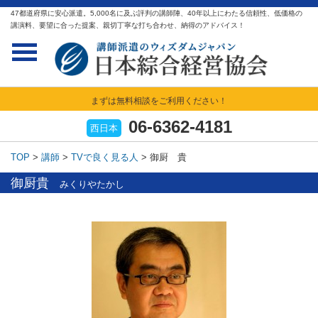
47都道府県に安心派遣。5,000名に及ぶ評判の講師陣、40年以上にわたる信頼性、低価格の
講演料、要望に合った提案、親切丁寧な打ち合わせ、納得のアドバイス！
まずは無料相談をご利用ください！
06-6362-4181
西日本
TOP
>
講師
>
TVで良く見る人
>
御厨 貴
御厨貴
みくりやたかし