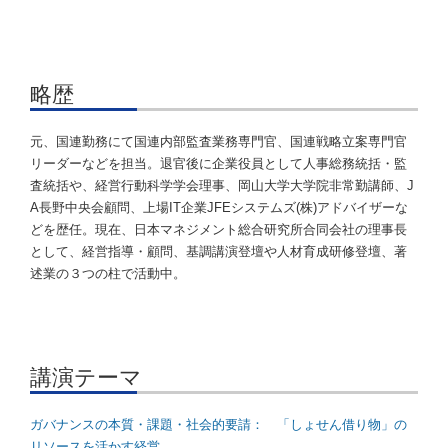
略歴
元、国連勤務にて国連内部監査業務専門官、国連戦略立案専門官
リーダーなどを担当。退官後に企業役員として人事総務統括・監
査統括や、経営行動科学学会理事、岡山大学大学院非常勤講師、J
A長野中央会顧問、上場IT企業JFEシステムズ(株)アドバイザーな
どを歴任。現在、日本マネジメント総合研究所合同会社の理事長
として、経営指導・顧問、基調講演登壇や人材育成研修登壇、著
述業の３つの柱で活動中。
講演テーマ
ガバナンスの本質・課題・社会的要請： 「しょせん借り物」の
リソースを活かす経営