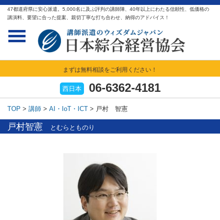
47都道府県に安心派遣。5,000名に及ぶ評判の講師陣、40年以上にわたる信頼性、低価格の
講演料、要望に合った提案、親切丁寧な打ち合わせ、納得のアドバイス！
まずは無料相談をご利用ください！
06-6362-4181
西日本
TOP
>
講師
>
AI・IoT・ICT
>
戸村 智憲
戸村智憲
とむらとものり