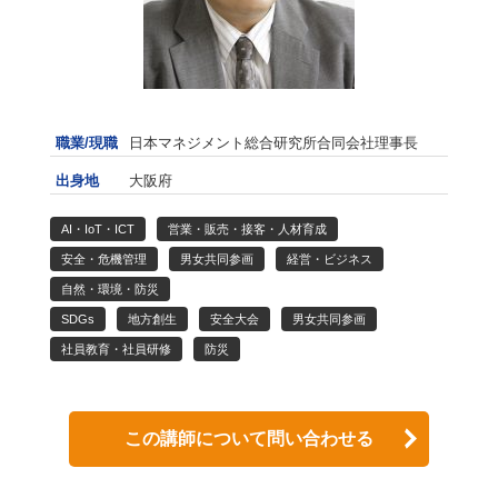
職業/現職
日本マネジメント総合研究所合同会社理事長
出身地
大阪府
AI・IoT・ICT
営業・販売・接客・人材育成
安全・危機管理
男女共同参画
経営・ビジネス
自然・環境・防災
SDGs
地方創生
安全大会
男女共同参画
社員教育・社員研修
防災
この講師について問い合わせる