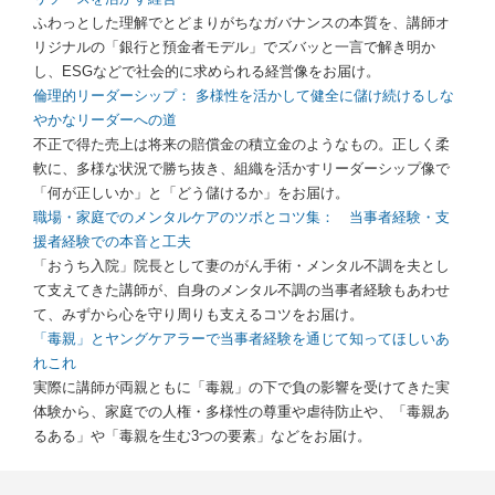
ふわっとした理解でとどまりがちなガバナンスの本質を、講師オ
リジナルの「銀行と預金者モデル」でズバッと一言で解き明か
し、ESGなどで社会的に求められる経営像をお届け。
倫理的リーダーシップ： 多様性を活かして健全に儲け続けるしな
やかなリーダーへの道
不正で得た売上は将来の賠償金の積立金のようなもの。正しく柔
軟に、多様な状況で勝ち抜き、組織を活かすリーダーシップ像で
「何が正しいか」と「どう儲けるか」をお届け。
職場・家庭でのメンタルケアのツボとコツ集： 当事者経験・支
援者経験での本音と工夫
「おうち入院」院長として妻のがん手術・メンタル不調を夫とし
て支えてきた講師が、自身のメンタル不調の当事者経験もあわせ
て、みずから心を守り周りも支えるコツをお届け。
「毒親」とヤングケアラーで当事者経験を通じて知ってほしいあ
れこれ
実際に講師が両親ともに「毒親」の下で負の影響を受けてきた実
体験から、家庭での人権・多様性の尊重や虐待防止や、「毒親あ
るある」や「毒親を生む3つの要素」などをお届け。