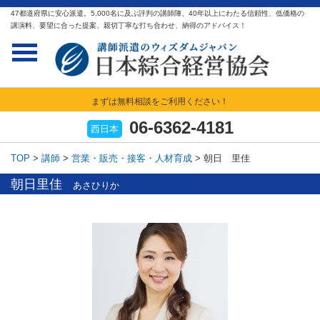
47都道府県に安心派遣。5,000名に及ぶ評判の講師陣、40年以上にわたる信頼性、低価格の
講演料、要望に合った提案、親切丁寧な打ち合わせ、納得のアドバイス！
まずは無料相談をご利用ください！
06-6362-4181
西日本
TOP
>
講師
>
営業・販売・接客・人材育成
>
朝日 里佳
朝日里佳
あさひりか