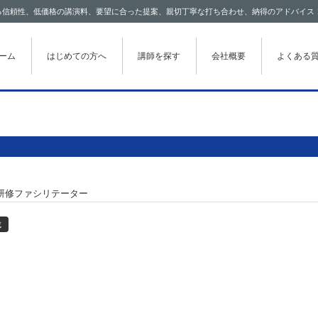
わたる信頼性、低価格の講演料、要望に合った提案、親切丁寧な打ち合わせ、納得のアドバイス
テンツに移動
ーム
はじめての方へ
講師を探す
会社概要
よくある
研修ファシリテーター
成