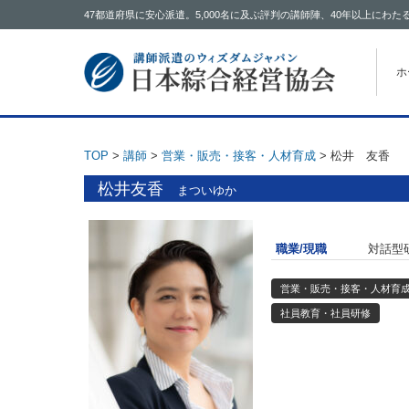
47都道府県に安心派遣。5,000名に及ぶ評判の講師陣、40年以上に
コン
ホ
TOP
>
講師
>
営業・販売・接客・人材育成
>
松井 友香
松井友香
まついゆか
職業/現職
対話型
営業・販売・接客・人材育
社員教育・社員研修