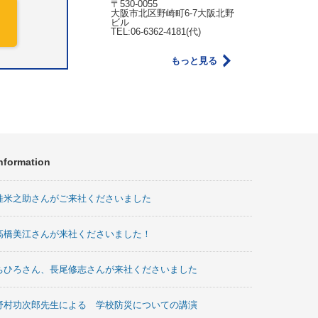
〒530-0055
大阪市北区野崎町6-7大阪北野
ビル
TEL:06-6362-4181(代)
もっと見る
nformation
桂米之助さんがご来社くださいました
高橋美江さんが来社くださいました！
ちひろさん、長尾修志さんが来社くださいました
野村功次郎先生による 学校防災についての講演