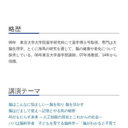
略歴
98年 東京大学大学院薬学研究科にて薬学博士号取得。専門は大
脳生理学。とくに海馬の研究を通じて、脳の健康や老化について
探求している。06年東京大学薬学部講師。07年准教授。14年から
現職。
講演テーマ
脳はこんなに悩ましい～脳を知り 脳を活かす
脳はだまして使え～記憶とやる気の秘密
AIがもたらす未来 ～人工知能の現在とこれからの社会～
パパは脳科学者 子どもを育てる脳科学～「脳がわかると子育て