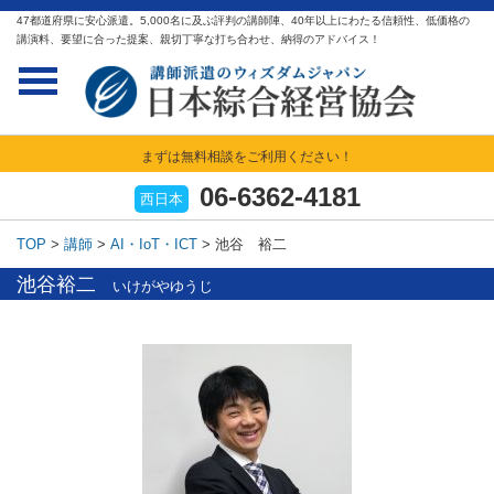
47都道府県に安心派遣。5,000名に及ぶ評判の講師陣、40年以上にわたる信頼性、低価格の
講演料、要望に合った提案、親切丁寧な打ち合わせ、納得のアドバイス！
まずは無料相談をご利用ください！
06-6362-4181
西日本
TOP
>
講師
>
AI・IoT・ICT
>
池谷 裕二
池谷裕二
いけがやゆうじ