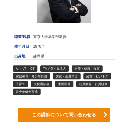
職業/現職
東京大学薬学部教授
生年月日
1970年
出身地
静岡県
AI・IoT・ICT
TVで良く見る人
医療・健康・食育
家庭教育・青少年育成
文化・生涯学習
経営・ビジネス
子育て
文化講演会
生涯学習
社員教育・社員研修
青少年健全育成
この講師について問い合わせる