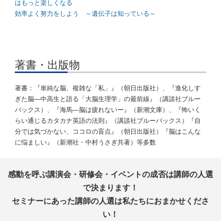
はもっと楽しくなる
効率よく努力をしよう ～遺伝子は知っている～
著書・出版物
著書：『単純な脳、複雑な「私」』（朝日出版社）、『進化しす
ぎた脳―中高生と語る「大脳生理学」の最前線』（講談社ブルー
バックス）、『海馬―脳は疲れないー』（新潮文庫）、『怖いく
らい通じるカタカナ英語の法則』（講談社ブルーバックス）『自
分では気づかない、ココロの盲点』（朝日出版社）『脳はこんな
に悩ましい』（新潮社・中村うさぎ共著）等多数
感動を呼ぶ講演会・研修会・イベントの成否は講師の人選
で決まります！
セミナーにあった講師の人選は私たちにおまかせくださ
い！