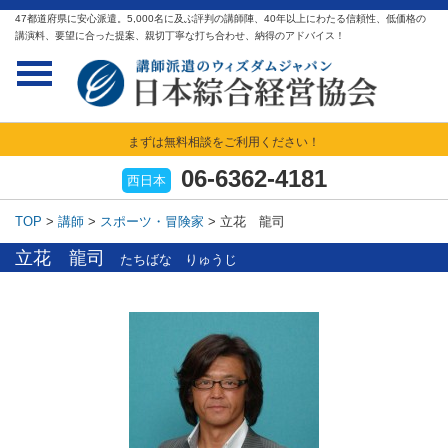
47都道府県に安心派遣。5,000名に及ぶ評判の講師陣、40年以上にわたる信頼性、低価格の
講演料、要望に合った提案、親切丁寧な打ち合わせ、納得のアドバイス！
まずは無料相談をご利用ください！
06-6362-4181
西日本
TOP
>
講師
>
スポーツ・冒険家
>
立花 龍司
立花 龍司
たちばな りゅうじ