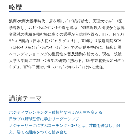
略歴
浪商-大商大投手時代、肩を壊しﾌﾟﾚｲ続行断念。天理大でｽﾎﾟｰﾂ医
学専攻し、ｺﾝﾃﾞｨｼｮﾆﾝｸﾞｺｰﾁの道を選ぶ。'89年近鉄入団後から故障
者激減の実績を積む毎に多くの選手から信頼を得る。ﾛｯﾃ、ＮＹﾒｯ
ﾂとｺｰﾁ契約（日本人初ﾒｼﾞｬｰﾘｰｸﾞｺｰﾁ）。'01年より阪堺病院SCA
（ｽﾄﾚﾝｸﾞｽ＆ｺﾝﾃﾞｨｼｮﾆﾝｸﾞｱｶﾃﾞﾐｰ）での活動を中心に、幅広い層
へコンディショニングの重要性を普及活動を始める。現在、筑波
大学大学院にてｽﾎﾟｰﾂ医学の研究に携わる。'06年東北楽天ｺﾞｰﾙﾃﾞﾝ
ｲｰｸﾞﾙ、'07年千葉ﾛｯﾃﾏﾘｰﾝｽｺﾝﾃﾞｨｼｮﾆﾝｸﾃﾞｨﾚｸﾀ-に就任。
講演テーマ
ポジティブシンキング～積極的な考えが人生を変える
日米プロ野球監督に学ぶリーダーシップ
メジャーリーグに学ぶコーチング～ｺｰﾁとは、才能を伸ばし、鍛
え、勝てる組織をつくる踏み台だ