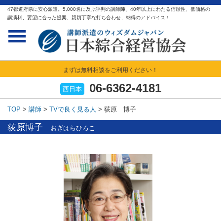
47都道府県に安心派遣。5,000名に及ぶ評判の講師陣、40年以上にわたる信頼性、低価格の
講演料、要望に合った提案、親切丁寧な打ち合わせ、納得のアドバイス！
まずは無料相談をご利用ください！
06-6362-4181
西日本
TOP
>
講師
>
TVで良く見る人
>
荻原 博子
荻原博子
おぎはらひろこ