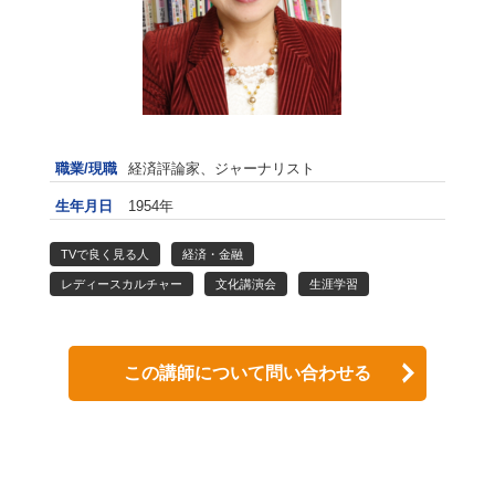
職業/現職
経済評論家、ジャーナリスト
生年月日
1954年
TVで良く見る人
経済・金融
レディースカルチャー
文化講演会
生涯学習
この講師について問い合わせる