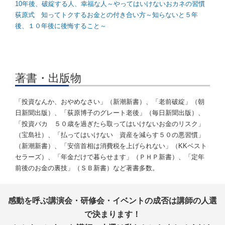
10年後、破綻する人、幸福な人～やってはいけないおカネの習慣
荻原式 知ってトクするお金との付き合い方～知らないと５年
後、１０年後に後悔すること～
著書・出版物
「投資なんか、おやめなさい」（新潮新書）、「老前破綻」（朝
日新聞出版）、「荻原博子のグレート老後」（毎日新聞出版）、
「投資バカ ５０歳を過ぎたら取ってはいけないお金のリスク」
（宝島社）、「払ってはいけない 資産を減らす５０の悪習慣」
（新潮新書）、「安倍首相は消費税を上げられない」（KKベスト
セラーズ）、「年金だけで暮らせます」（ＰＨＰ新書）、「定年
前後のお金の裏技」（ＳＢ新書）など著書多数。
感動を呼ぶ講演会・研修会・イベントの成否は講師の人選
で決まります！