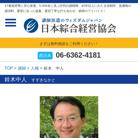
47都道府県に安心派遣。5,000名に及ぶ評判の講師陣、40年以上にわたる信頼性、低価格の
講演料、要望に合った提案、親切丁寧な打ち合わせ、納得のアドバイス！
まずは無料相談をご利用ください！
06-6362-4181
西日本
TOP
>
講師
>
人権
>
鈴木 中人
鈴木中人
すずきなかと