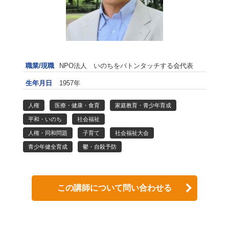
職業/現職
NPO法人 いのちをバトンタッチする会代表
生年月日
1957年
人権
医療・健康・食育
家庭教育・青少年育成
平和・いのち
社会福祉
人権・同和問題
子育て
社会福祉大会
青少年健全育成
鬱・自殺予防
この講師について問い合わせる