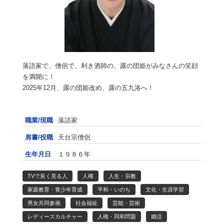
落語家で、僧侶で、利き酒師の、露の団姫がみなさんの笑顔
を満開に！
2025年12月、露の団姫改め、露の五九洛へ！
職業/現職
落語家
肩書/役職
天台宗僧侶
生年月日
１９８６年
TVで良く見る人
人権
人生・宗教
家庭教育・青少年育成
平和・いのち
文化・生涯学習
男女共同参画
社会福祉
芸能・芸術
レディースカルチャー
人権・同和問題
婚活