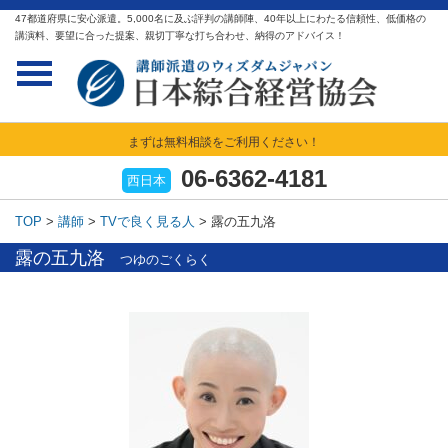
47都道府県に安心派遣。5,000名に及ぶ評判の講師陣、40年以上にわたる信頼性、低価格の
講演料、要望に合った提案、親切丁寧な打ち合わせ、納得のアドバイス！
まずは無料相談をご利用ください！
06-6362-4181
西日本
TOP
>
講師
>
TVで良く見る人
>
露の五九洛
露の五九洛
つゆのごくらく