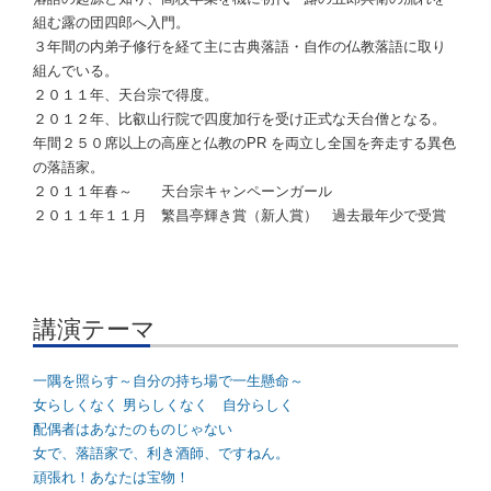
組む露の団四郎へ入門。
３年間の内弟子修行を経て主に古典落語・自作の仏教落語に取り
組んでいる。
２０１１年、天台宗で得度。
２０１２年、比叡山行院で四度加行を受け正式な天台僧となる。
年間２５０席以上の高座と仏教のPR を両立し全国を奔走する異色
の落語家。
２０１１年春～ 天台宗キャンペーンガール
２０１１年１１月 繁昌亭輝き賞（新人賞） 過去最年少で受賞
講演テーマ
一隅を照らす～自分の持ち場で一生懸命～
女らしくなく 男らしくなく 自分らしく
配偶者はあなたのものじゃない
女で、落語家で、利き酒師、ですねん。
頑張れ！あなたは宝物！