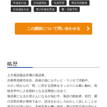
年金友の会
文化講演会
生涯学習
男女共同参画
社会福祉大会
青少年健全育成
鬱・自殺予防
この講師について問い合わせる
略歴
上方落語協会所属の落語家。
兵庫県尼崎市在住。高座の他にもテレビ・ラジオで活動中。
小さい頃からの「死」に対する恐怖をキッカケに仏教に触れ、高
校在学中に人生指針となる法華経に出会う。
落語家になるか尼さんになるか悩む中、落語の創始者、初代・露
の五郎兵衛が僧侶であり、説法をおもしろおかしく話したことが
落語の起源と知り、高校卒業を機に初代・露の五郎兵衛の流れを