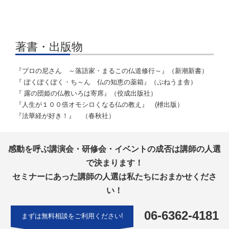
著書・出版物
『プロの尼さん ～落語家・まるこの仏道修行～』（新潮新書）
『 ぽくぽくぽく・ち～ん 仏の知恵の薬箱』（ぷねうま舎）
『 露の団姫の仏教いろは寄席』（佼成出版社）
『人生が１００倍オモシロくなる仏の教え』 (枻出版）
『法華経が好き！』 （春秋社）
感動を呼ぶ講演会・研修会・イベントの成否は講師の人選
で決まります！
セミナーにあった講師の人選は私たちにおまかせくださ
い！
06-6362-4181
まずは無料相談をご利用ください!