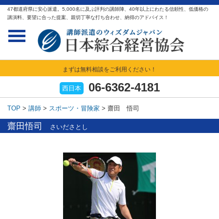
47都道府県に安心派遣。5,000名に及ぶ評判の講師陣、40年以上にわたる信頼性、低価格の
講演料、要望に合った提案、親切丁寧な打ち合わせ、納得のアドバイス！
まずは無料相談をご利用ください！
06-6362-4181
西日本
TOP
>
講師
>
スポーツ・冒険家
>
齋田 悟司
齋田悟司
さいださとし