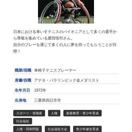
日本における車いすテニスのパイオニアとして多くの選手か
ら尊敬を集めている齋田悟司さん。
自分のプレーを通じて多くの人に夢を持ってもらうことが目
標！
職業/現職
車椅子テニスプレーヤー
肩書/役職
アテネ・パラリンピック金メダリスト
生年月日
1972年
出身地
三重県四日市市
スポーツ・冒険家
人権
家庭教育・青少年育成
社会福祉
人権・同和問題
社会福祉大会
青少年健全育成