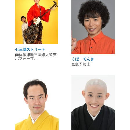
セ三味ストリート
肉体派津軽三味線大道芸
パフォーマ…
くぼ てんき
気象予報士