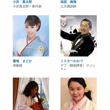
小沢 真太郎
旭堂 南海
小沢真太郎一座代表
上方講談師
菊地 まどか
ミスターかわづ
浪曲師
デフ（聴覚障害）マジシ
ャン