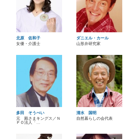
北原 佐和子
ダニエル・カール
女優・介護士
山形弁研究家
多田 そうべい
清水 国明
元 殿さまキングス／Ｎ
自然暮らしの会代表
ＰＯ法人「…