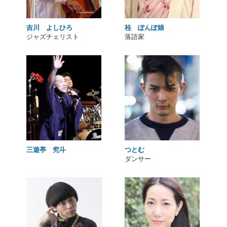
吉川 よしひろ
桂 ぽんぽ娘
ジャズチェリスト
落語家
三遊亭 究斗
つとむ
ダンサー