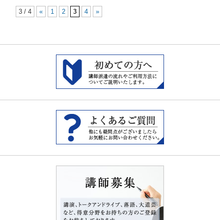
3 / 4
«
1
2
3
4
»