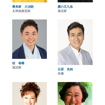
豊来家 大治朗
露の五九洛
太神楽曲芸師
落語家
桂 春蝶
落語家
石原 良純
俳優