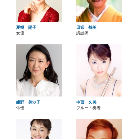
夏樹 陽子
田辺 鶴英
女優
講談師
紺野 美沙子
中西 久美
俳優
フルート奏者