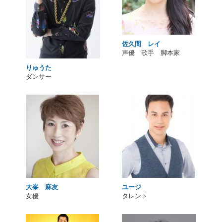
佐久間 レイ
声優 歌手 脚本家
りゅうた
ダンサー
大峯 麻友
ユージ
女優
タレント