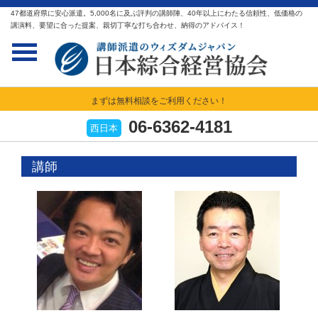
47都道府県に安心派遣。5,000名に及ぶ評判の講師陣、40年以上にわたる信頼性、低価格の
講演料、要望に合った提案、親切丁寧な打ち合わせ、納得のアドバイス！
まずは無料相談をご利用ください！
06-6362-4181
西日本
講師