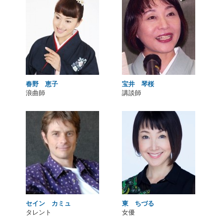
春野 恵子
宝井 琴桜
浪曲師
講談師
セイン カミュ
東 ちづる
タレント
女優