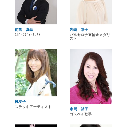
前園 真聖
岩崎 恭子
ｽﾎﾟｰﾂｼﾞｬｰﾅﾘｽﾄ
バルセロナ五輪金メダリ
スト
楓友子
ステッキアーティスト
市岡 裕子
ゴスペル歌手