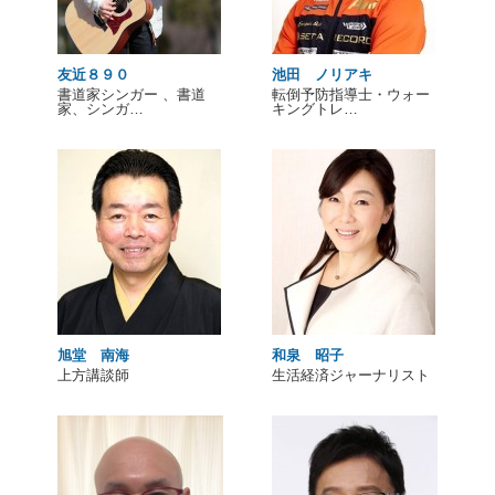
友近８９０
池田 ノリアキ
書道家シンガー 、書道
転倒予防指導士・ウォー
家、シンガ…
キングトレ…
旭堂 南海
和泉 昭子
上方講談師
生活経済ジャーナリスト