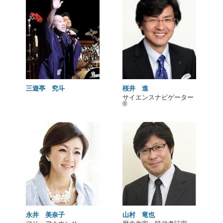
三遊亭 究斗
桜井 進
サイエンスナビゲーター
®
永井 美奈子
山村 竜也