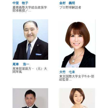
中室 牧子
金村 義明
慶應義塾大学総合政策学
プロ野球解説者
部准教授／…
尾車 浩一
尾車部屋親方・（元）大
関琴風
大竹 七未
東京国際大学女子ｻｯｶｰ部
総監督…