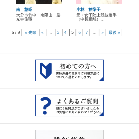
南 慧昭
小林 祐梨子
大分市竹中 南陽山 勝
元・女子陸上競技選手
光寺住職
（中長距離）…
5 / 9
« 先頭
«
...
3
4
5
6
7
...
»
最後 »