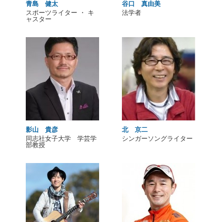
青島 健太
谷口 真由美
スポーツライター ・ キ
法学者
ャスター
影山 貴彦
北 京二
同志社女子大学 学芸学
シンガーソングライター
部教授