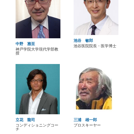
池谷 敏郎
中野 雅至
池谷医院院長・医学博士
神戸学院大学現代学部教
授
立花 龍司
三浦 雄一郎
コンディショニングコー
プロスキーヤー
チ