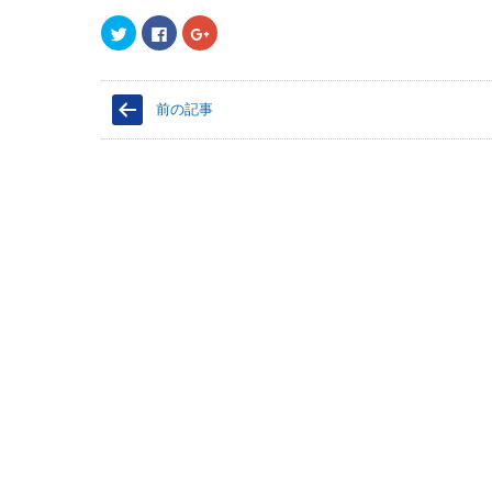
ク
F
ク
リ
a
リ
ッ
c
ッ
ク
e
ク
し
b
し
て
o
て
前の記事
T
o
G
w
k
o
i
で
o
t
共
g
t
有
l
e
す
e
r
る
+
で
に
で
共
は
共
有
ク
有
(
リ
(
新
ッ
新
し
ク
し
い
し
い
ウ
て
ウ
ィ
く
ィ
ン
だ
ン
ド
さ
ド
ウ
い
ウ
で
(
で
開
新
開
き
し
き
ま
い
ま
す
ウ
す
)
ィ
)
ン
ド