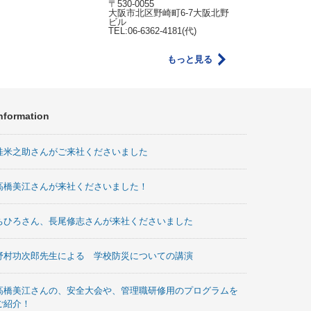
〒530-0055
大阪市北区野崎町6-7大阪北野
ビル
TEL:06-6362-4181(代)
もっと見る
nformation
桂米之助さんがご来社くださいました
高橋美江さんが来社くださいました！
ちひろさん、長尾修志さんが来社くださいました
野村功次郎先生による 学校防災についての講演
高橋美江さんの、安全大会や、管理職研修用のプログラムを
ご紹介！