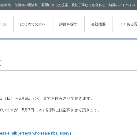
わたる信頼性、低価格の講演料、要望に合った提案、親切丁寧な打ち合わせ、納得のアドバイス
テンツに移動
ーム
はじめての方へ
講師を探す
会社概要
よくある
て
日（日）～5月6日（水）までお休みさせて頂きます。
ざいますが、5月7日（木）以降にお返事させて頂きます。
esale mlb jerseys
wholesale nba jerseys