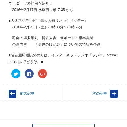
で，ダーツの効用を紹介．
2016年2月17日 水曜日，朝 7:35 から
■ＢＳフジテレビ『華大の知りたい！サタデー』
2016年2月20日（土）21時00分〜21時55分
司会：博多華丸 博多大吉 サポート：根本美緒
企画内容 「身体のゆがみ」についての特集を企画
■名古屋周辺以外の方は、インターネットラジオ『ラジコ』http://r
adiko.jp/でどうぞ。■
ク
F
ク
リ
a
リ
ッ
c
ッ
ク
e
ク
し
b
し
て
o
て
前の記事
次の記事
T
o
G
w
k
o
i
で
o
t
共
g
t
有
l
e
す
e
r
る
+
で
に
で
共
は
共