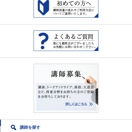
有
ク
有
(
リ
(
新
ッ
新
し
ク
し
い
し
い
ウ
て
ウ
ィ
く
ィ
ン
だ
ン
ド
さ
ド
ウ
い
ウ
で
(
で
開
新
開
き
し
き
ま
い
ま
す
ウ
す
)
ィ
)
ン
ド
ウ
で
開
き
ま
す
)
講師を探す