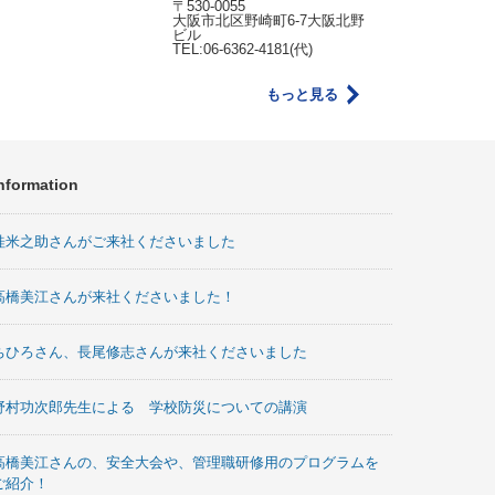
〒530-0055
大阪市北区野崎町6-7大阪北野
ビル
TEL:06-6362-4181(代)
もっと見る
nformation
桂米之助さんがご来社くださいました
高橋美江さんが来社くださいました！
ちひろさん、長尾修志さんが来社くださいました
野村功次郎先生による 学校防災についての講演
高橋美江さんの、安全大会や、管理職研修用のプログラムを
ご紹介！