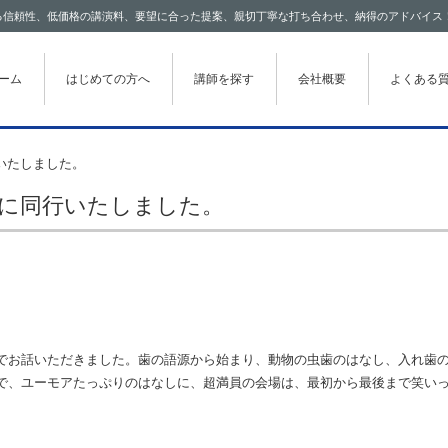
わたる信頼性、低価格の講演料、要望に合った提案、親切丁寧な打ち合わせ、納得のアドバイス
テンツに移動
ーム
はじめての方へ
講師を探す
会社概要
よくある
いたしました。
演に同行いたしました。
でお話いただきました。歯の語源から始まり、動物の虫歯のはなし、入れ歯
で、ユーモアたっぷりのはなしに、超満員の会場は、最初から最後まで笑い