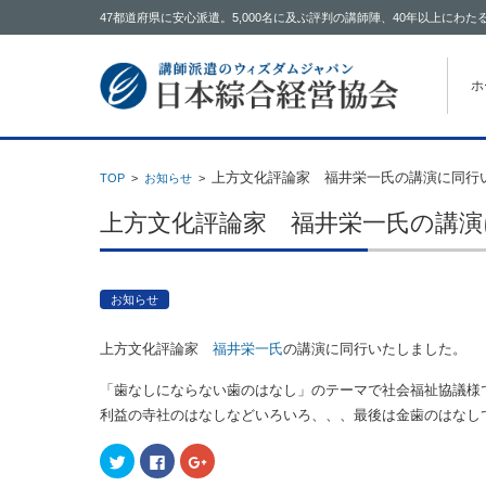
47都道府県に安心派遣。5,000名に及ぶ評判の講師陣、40年以上に
コン
ホ
上方文化評論家 福井栄一氏の講演に同行
TOP
>
お知らせ
>
上方文化評論家 福井栄一氏の講
お知らせ
上方文化評論家
福井栄一氏
の講演に同行いたしました。
「歯なしにならない歯のはなし」のテーマで社会福祉協議様
利益の寺社のはなしなどいろいろ、、、最後は金歯のはなし
ク
F
ク
リ
a
リ