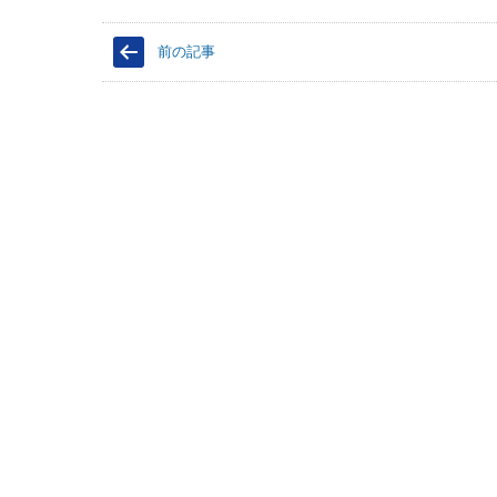
ッ
c
ッ
ク
e
ク
し
b
し
て
o
て
前の記事
T
o
G
w
k
o
i
で
o
t
共
g
t
有
l
e
す
e
r
る
+
で
に
で
共
は
共
有
ク
有
(
リ
(
新
ッ
新
し
ク
し
い
し
い
ウ
て
ウ
ィ
く
ィ
ン
だ
ン
ド
さ
ド
ウ
い
ウ
で
(
で
開
新
開
き
し
き
ま
い
ま
す
ウ
す
)
ィ
)
ン
ド
ウ
で
開
き