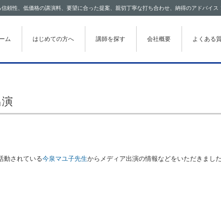
わたる信頼性、低価格の講演料、要望に合った提案、親切丁寧な打ち合わせ、納得のアドバイス
テンツに移動
ーム
はじめての方へ
講師を探す
会社概要
よくある
出演
活動されている
今泉マユ子先生
からメディア出演の情報などをいただきまし
」