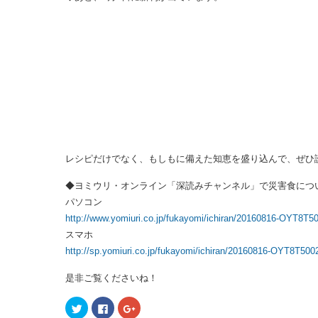
レシピだけでなく、もしもに備えた知恵を盛り込んで、ぜひ
◆ヨミウリ・オンライン「深読みチャンネル」で災害食につ
パソコン
http://www.yomiuri.co.jp/fukayomi/ichiran/20160816-OYT8T5
スマホ
http://sp.yomiuri.co.jp/fukayomi/ichiran/20160816-OYT8T50
是非ご覧くださいね！
ク
F
ク
リ
a
リ