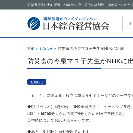
47都道府県に安心派遣。5,000名に及ぶ評判の講師陣、40年以上に
コン
ホ
防災食の今泉マユ子先生がNHKに出演
TOP
>
お知らせ
>
防災食の今泉マユ子先生がNHKに
お知らせ
『もしも』に備える！役立つ防災食セミナーなどのテーマで
◆9月1日（木）4時50分～NHK全国放送「ニュースシブ５時
5時半～5時50分くらいの間で4分くらいVTRで放映予定。
災害時についてお話されるそうです。
◆あと、8月3日に新刊が出ています。