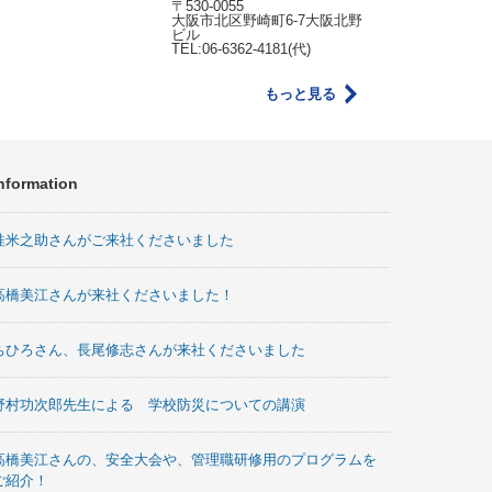
〒530-0055
大阪市北区野崎町6-7大阪北野
ビル
TEL:06-6362-4181(代)
もっと見る
nformation
桂米之助さんがご来社くださいました
高橋美江さんが来社くださいました！
ちひろさん、長尾修志さんが来社くださいました
野村功次郎先生による 学校防災についての講演
高橋美江さんの、安全大会や、管理職研修用のプログラムを
ご紹介！