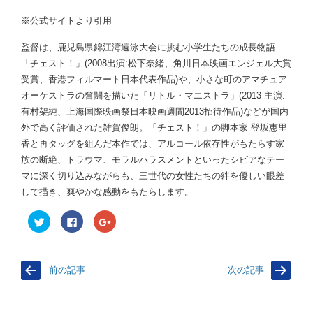
※公式サイトより引用
監督は、鹿児島県錦江湾遠泳大会に挑む小学生たちの成長物語
「チェスト！」(2008出演:松下奈緒、角川日本映画エンジェル大賞
受賞、香港フィルマート日本代表作品)や、小さな町のアマチュア
オーケストラの奮闘を描いた「リトル・マエストラ」(2013 主演:
有村架純、上海国際映画祭日本映画週間2013招待作品)などが国内
外で高く評価された雑賀俊朗。「チェスト！」の脚本家 登坂恵里
香と再タッグを組んだ本作では、アルコール依存性がもたらす家
族の断絶、トラウマ、モラルハラスメントといったシビアなテー
マに深く切り込みながらも、三世代の女性たちの絆を優しい眼差
しで描き、爽やかな感動をもたらします。
ク
F
ク
リ
a
リ
ッ
c
ッ
ク
e
ク
し
b
し
て
o
て
前の記事
次の記事
T
o
G
w
k
o
i
で
o
t
共
g
t
有
l