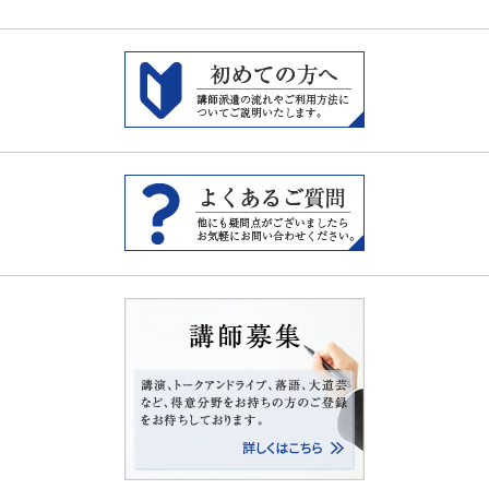
e
す
e
r
る
+
で
に
で
共
は
共
有
ク
有
(
リ
(
新
ッ
新
し
ク
し
い
し
い
ウ
て
ウ
ィ
く
ィ
ン
だ
ン
ド
さ
ド
ウ
い
ウ
で
(
で
開
新
開
き
し
き
ま
い
ま
す
ウ
す
)
ィ
)
ン
ド
ウ
で
開
き
ま
す
)