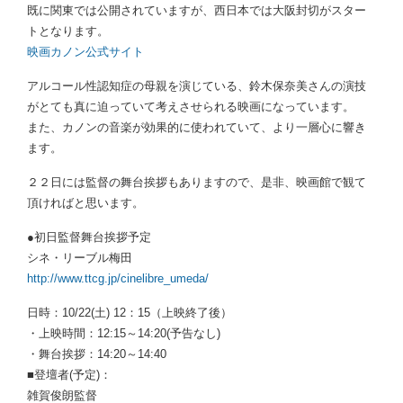
既に関東では公開されていますが、西日本では大阪封切がスター
トとなります。
映画カノン公式サイト
アルコール性認知症の母親を演じている、鈴木保奈美さんの演技
がとても真に迫っていて考えさせられる映画になっています。
また、カノンの音楽が効果的に使われていて、より一層心に響き
ます。
２２日には監督の舞台挨拶もありますので、是非、映画館で観て
頂ければと思います。
●初日監督舞台挨拶予定
シネ・リーブル梅田
http://www.ttcg.jp/cinelibre_umeda/
日時：10/22(土) 12：15（上映終了後）
・上映時間：12:15～14:20(予告なし)
・舞台挨拶：14:20～14:40
■登壇者(予定)：
雑賀俊朗監督