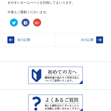
きやすいホームページを目指してまいります。
今後もご愛顧くださいませ。
ク
F
ク
リ
a
リ
ッ
c
ッ
ク
e
ク
し
b
し
て
o
て
前の記事
次の記事
T
o
G
w
k
o
i
で
o
t
共
g
t
有
l
e
す
e
r
る
+
で
に
で
共
は
共
有
ク
有
(
リ
(
新
ッ
新
し
ク
し
い
し
い
ウ
て
ウ
ィ
く
ィ
ン
だ
ン
ド
さ
ド
ウ
い
ウ
で
(
で
開
新
開
き
し
き