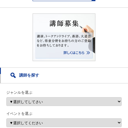
ま
い
ま
す
ウ
す
)
ィ
)
ン
ド
ウ
で
開
き
ま
す
)
講師を探す
ジャンルを選ぶ
イベントを選ぶ