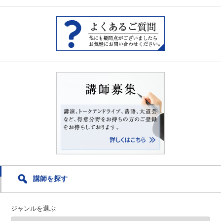
ィ
く
ィ
ン
だ
ン
ド
さ
ド
ウ
い
ウ
で
(
で
開
新
開
き
し
き
ま
い
ま
す
ウ
す
)
ィ
)
ン
ド
ウ
で
開
き
ま
す
)
講師を探す
ジャンルを選ぶ