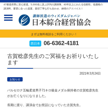
47都道府県に安心派遣。5,000名に及ぶ評判の講師陣、40年以上にわたる信頼性、低価格の
講演料、要望に合った提案、親切丁寧な打ち合わせ、納得のアドバイス！
まずは無料相談をご利用ください！
06-6362-4181
西日本
古賀稔彦先生のご冥福をお祈りいたし
ます
2021年3月24日
お知らせ
バルセロナ五輪柔道男子71キロ級金メダル保持者の古賀稔彦先生
がお亡くなりになりました。
長期に渡り、講演会でお世話になっていた古賀先生。