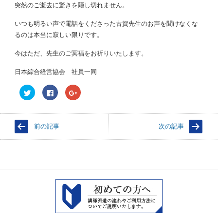
突然のご逝去に驚きを隠し切れません。
いつも明るい声で電話をくださった古賀先生のお声を聞けなくな
るのは本当に寂しい限りです。
今はただ、先生のご冥福をお祈りいたします。
日本綜合経営協会 社員一同
ク
F
ク
リ
a
リ
ッ
c
ッ
ク
e
ク
し
b
し
て
o
て
前の記事
次の記事
T
o
G
w
k
o
i
で
o
t
共
g
t
有
l
e
す
e
r
る
+
で
に
で
共
は
共
有
ク
有
(
リ
(
新
ッ
新
し
ク
し
い
し
い
ウ
て
ウ