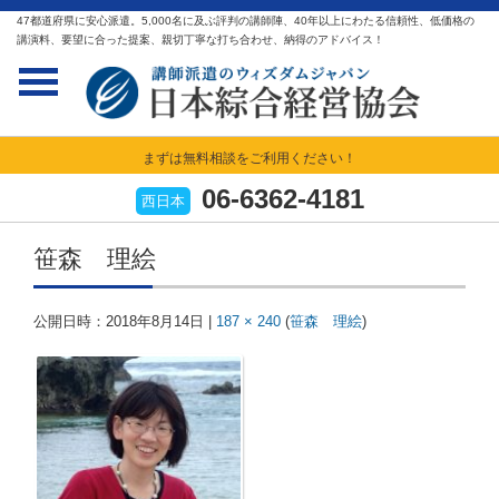
47都道府県に安心派遣。5,000名に及ぶ評判の講師陣、40年以上にわたる信頼性、低価格の
講演料、要望に合った提案、親切丁寧な打ち合わせ、納得のアドバイス！
まずは無料相談をご利用ください！
06-6362-4181
西日本
笹森 理絵
公開日時：
2018年8月14日
|
187 × 240
(
笹森 理絵
)