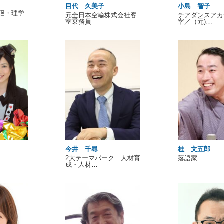
目代 久美子
小島 智子
侶・理学
元全日本空輸株式会社客
チアダンスアカ
室乗務員
宰／（元)…
今井 千尋
桂 文五郎
2大テーマパーク 人材育
落語家
成・人材…