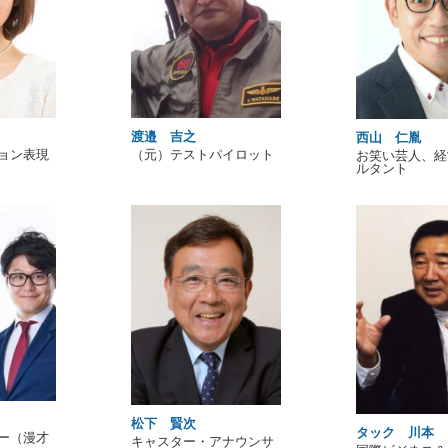
渡邉 吉之
西山 仁胤
ョン表現
（元）テストパイロット
お笑い芸人、経
ルタント
松下 賢次
タック 川本
ー（漫才
キャスター・アナウンサ