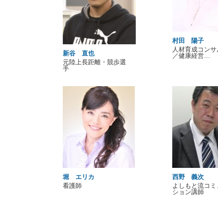
村田 陽子
人材育成コンサ
新谷 直也
／健康経営…
元陸上長距離・競歩選
手
堀 エリカ
西野 義次
看護師
よしもと流コミ
ション講師