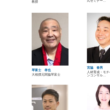
式セミナー…
教授
宮脇 春男
琴富士 孝也
人材育成・モチ
大相撲元関脇琴富士
ンコンサル…