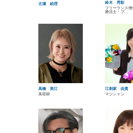
鈴木 秀彰
古瀬 絵理
フリーランス僧
療法士・プ…
高橋 美江
江刺家 由貴
美容師
マジシャン